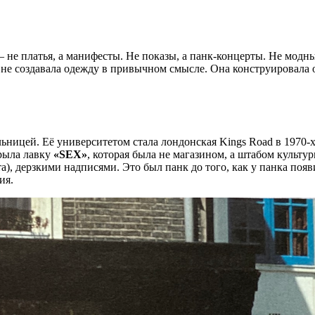
 — не платья, а манифесты. Не показы, а панк-концерты. Не модн
 не создавала одежду в привычном смысле. Она конструировала
льницей. Её университетом стала лондонская Kings Road в 1970
рыла лавку
«SEX»
, которая была не магазином, а штабом культу
), дерзкими надписями. Это был панк до того, как у панка появ
ия.