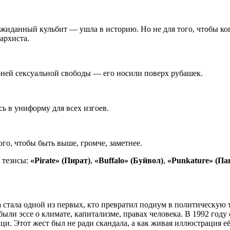
ожиданный кульбит — ушла в историю. Но не для того, чтобы коп
архиста.
роней сексуальной свободы — его носили поверх рубашек.
ь в униформу для всех изгоев.
того, чтобы быть выше, громче, заметнее.
 тезисы:
«Pirate» (Пират)
,
«Buffalo» (Буйвол)
,
«Punkature» (Па
 стала одной из первых, кто превратил подиум в политическую
были эссе о климате, капитализме, правах человека. В 1992 го
и. Этот жест был не ради скандала, а как живая иллюстрация её 