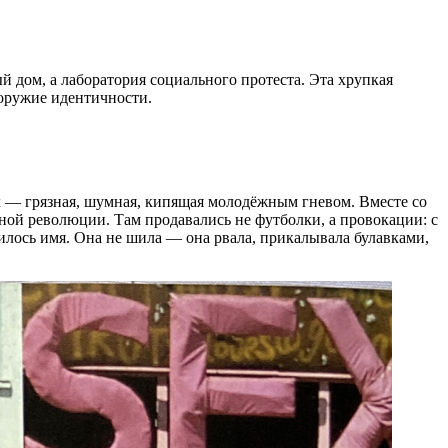
ый дом, а лаборатория социального протеста. Эта хрупкая
 оружие идентичности.
-х — грязная, шумная, кипящая молодёжным гневом. Вместе со
рной революции. Там продавались не футболки, а провокации: с
илось имя. Она не шила — она рвала, прикалывала булавками,