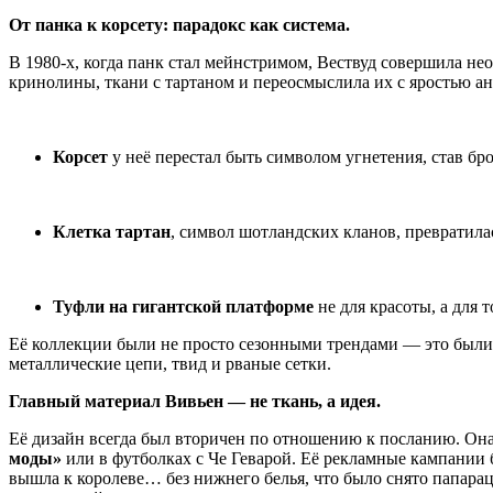
От панка к корсету: парадокс как система.
В 1980-х, когда панк стал мейнстримом, Вествуд совершила не
кринолины, ткани с тартаном и переосмыслила их с яростью ан
Корсет
у неё перестал быть символом угнетения, став б
Клетка тартан
, символ шотландских кланов, превратилас
Туфли на гигантской платформе
не для красоты, а для 
Её коллекции были не просто сезонными трендами — это были
металлические цепи, твид и рваные сетки.
Главный материал Вивьен — не ткань, а идея.
Её дизайн всегда был вторичен по отношению к посланию. Она
моды»
или в футболках с Че Геварой. Её рекламные кампании 
вышла к королеве… без нижнего белья, что было снято папарацц