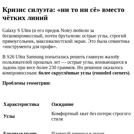
Кризис силуэта: «ни то ни сё» вместо
чётких линий
Galaxy S Ultra (и его предок Note) любили за
бескомпромиссный, почти брутализм: острые углы, строгий
прямоугольник, максималистский экран. Это была семантика
«инструмента для профи».
В S26 Ultra Samsung попыталась решить главную жалобу
пользователей прошлых лет — острые углы, впивающиеся в
ладонь при весе более 230 граммов. Но решение оказалось
компромиссным:
более скруглённые углы (rounded corners)
.
Проблемы геометрии:
Характеристика
Ожидание
Комфортный хват без потери строгого
Углы
стиля
Боковые грани
Плавный переход в экран