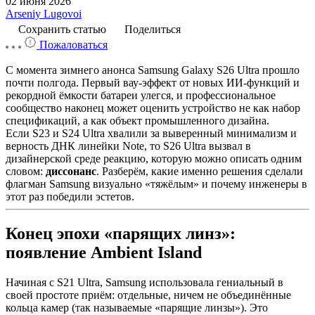
02 июня 2026
Arseniy Lugovoi
Сохранить статью
Поделиться
Пожаловаться
С момента зимнего анонса Samsung Galaxy S26 Ultra прошло
почти полгода. Первый вау-эффект от новых ИИ-функций и
рекордной ёмкости батареи улегся, и профессиональное
сообщество наконец может оценить устройство не как набор
спецификаций, а как объект промышленного дизайна.
Если S23 и S24 Ultra хвалили за выверенный минимализм и
верность ДНК линейки Note, то S26 Ultra вызвал в
дизайнерской среде реакцию, которую можно описать одним
словом:
диссонанс
. Разберём, какие именно решения сделали
флагман Samsung визуально «тяжёлым» и почему инженеры в
этот раз победили эстетов.
Конец эпохи «парящих линз»:
появление Ambient Island
Начиная с S21 Ultra, Samsung использовала гениальный в
своей простоте приём: отдельные, ничем не объединённые
кольца камер (так называемые «парящие линзы»). Это