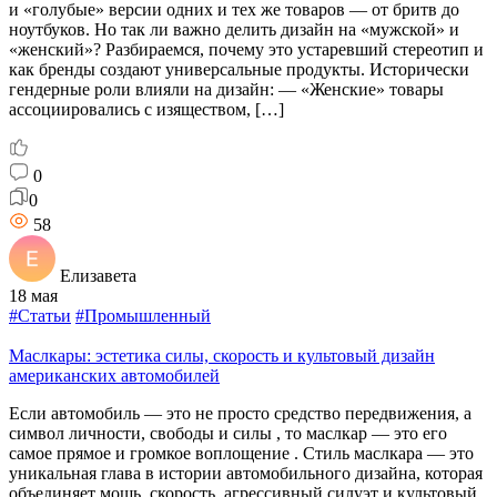
и «голубые» версии одних и тех же товаров — от бритв до
ноутбуков. Но так ли важно делить дизайн на «мужской» и
«женский»? Разбираемся, почему это устаревший стереотип и
как бренды создают универсальные продукты. Исторически
гендерные роли влияли на дизайн: — «Женские» товары
ассоциировались с изяществом, […]
0
0
58
Елизавета
18 мая
#Статьи
#Промышленный
Маслкары: эстетика силы, скорость и культовый дизайн
американских автомобилей
Если автомобиль — это не просто средство передвижения, а
символ личности, свободы и силы , то маслкар — это его
самое прямое и громкое воплощение . Стиль маслкара — это
уникальная глава в истории автомобильного дизайна, которая
объединяет мощь, скорость, агрессивный силуэт и культовый