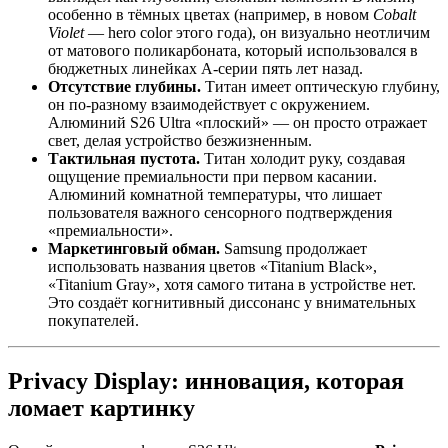
особенно в тёмных цветах (например, в новом
Cobalt
Violet
— hero color этого года), он визуально неотличим
от матового поликарбоната, который использовался в
бюджетных линейках A-серии пять лет назад.
Отсутствие глубины.
Титан имеет оптическую глубину,
он по-разному взаимодействует с окружением.
Алюминий S26 Ultra «плоский» — он просто отражает
свет, делая устройство безжизненным.
Тактильная пустота.
Титан холодит руку, создавая
ощущение премиальности при первом касании.
Алюминий комнатной температуры, что лишает
пользователя важного сенсорного подтверждения
«премиальности».
Маркетинговый обман.
Samsung продолжает
использовать названия цветов «Titanium Black»,
«Titanium Gray», хотя самого титана в устройстве нет.
Это создаёт когнитивный диссонанс у внимательных
покупателей.
Privacy Display: инновация, которая
ломает картинку