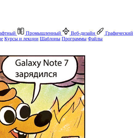
афтный
Промышленный
Веб-дизайн
Графический
ие
Курсы и лекции
Шаблоны
Программы
Файлы