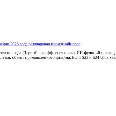
агман 2026 года разочаровал промдизайнеров
очти полгода. Первый вау-эффект от новых ИИ-функций и рекорд
, а как объект промышленного дизайна. Если S23 и S24 Ultra 