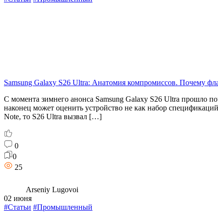
Samsung Galaxy S26 Ultra: Анатомия компромиссов. Почему фл
С момента зимнего анонса Samsung Galaxy S26 Ultra прошло п
наконец может оценить устройство не как набор спецификаций
Note, то S26 Ultra вызвал […]
0
0
25
Arseniy Lugovoi
02 июня
#Статьи
#Промышленный