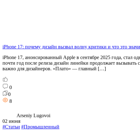
iPhone 17: почему дизайн вызвал волну критики и что это знач
iPhone 17, анонсированный Apple в сентябре 2025 года, стал 
почти год после релиза дизайн линейки продолжает вызывать 
важно для дизайнеров. «Плато» — главный […]
0
0
8
Arseniy Lugovoi
02 июня
#Статьи
#Промышленный