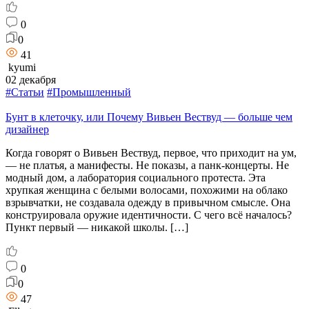
0
0
41
kyumi
02 декабря
#Статьи
#Промышленный
Бунт в клеточку, или Почему Вивьен Вествуд — больше чем
дизайнер
Когда говорят о Вивьен Вествуд, первое, что приходит на ум,
— не платья, а манифесты. Не показы, а панк-концерты. Не
модный дом, а лаборатория социального протеста. Эта
хрупкая женщина с белыми волосами, похожими на облако
взрывчатки, не создавала одежду в привычном смысле. Она
конструировала оружие идентичности. С чего всё началось?
Пункт первый — никакой школы. […]
0
0
47