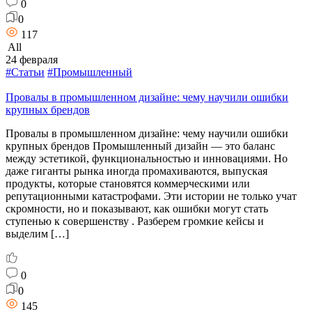
0
0
117
All
24 февраля
#Статьи
#Промышленный
Провалы в промышленном дизайне: чему научили ошибки
крупных брендов
Провалы в промышленном дизайне: чему научили ошибки
крупных брендов Промышленный дизайн — это баланс
между эстетикой, функциональностью и инновациями. Но
даже гиганты рынка иногда промахиваются, выпуская
продукты, которые становятся коммерческими или
репутационными катастрофами. Эти истории не только учат
скромности, но и показывают, как ошибки могут стать
ступенью к совершенству . Разберем громкие кейсы и
выделим […]
0
0
145