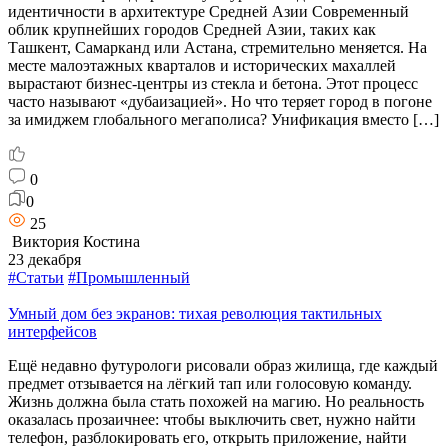
идентичности в архитектуре Средней Азии Современный
облик крупнейших городов Средней Азии, таких как
Ташкент, Самарканд или Астана, стремительно меняется. На
месте малоэтажных кварталов и исторических махаллей
вырастают бизнес-центры из стекла и бетона. Этот процесс
часто называют «дубаизацией». Но что теряет город в погоне
за имиджем глобального мегаполиса? Унификация вместо […]
0
0
25
Виктория Костина
23 декабря
#Статьи
#Промышленный
Умный дом без экранов: тихая революция тактильных
интерфейсов
Ещё недавно футурологи рисовали образ жилища, где каждый
предмет отзывается на лёгкий тап или голосовую команду.
Жизнь должна была стать похожей на магию. Но реальность
оказалась прозаичнее: чтобы выключить свет, нужно найти
телефон, разблокировать его, открыть приложение, найти