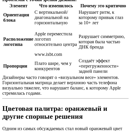
Элемент
Что изменилось
Почему это критично
С вертикальной/
Нарушает ритм, к
Ориентация
диагональной на
которому привык глаз
блока
горизонтальную
за 10+ лет
Apple переместила
Разрушает симметрию,
Расположение
логотип
которая была частью
логотипа
относительно центра
ДНК бренда
www.ixbt.com
Создаёт эффект
Плато шире, чем у
Пропорции
«перегруженности»
конкурентов
задней панели
Дизайнеры часто говорят о «визуальном весе» элементов.
Горизонтальная матрица делает верхнюю часть телефона
визуально тяжелее, что нарушает баланс, к которому Apple
стремилась годами.
Цветовая палитра: оранжевый и
другие спорные решения
Одним из самых обсуждаемых стал новый оранжевый цвет