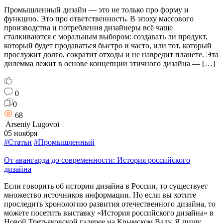
Промышленный дизайн — это не только про форму и
функцию. Это про ответственность. В эпоху массового
производства и потребления дизайнеры всё чаще
сталкиваются с моральным выбором: создавать ли продукт,
который будет продаваться быстро и часто, или тот, который
прослужит долго, сократит отходы и не навредит планете. Эта
дилемма лежит в основе концепции этичного дизайна — […]
0
0
68
Arseniy Lugovoi
05 ноября
#Статьи
#Промышленный
От авангарда до современности: История российского
дизайна
Если говорить об истории дизайна в России, то существует
множество источников информации. Но если вы хотите
проследить хронологию развития отечественного дизайна, то
можете посетить выставку «История российского дизайна» в
Новой Третьяковской галерее на Крымском Валу. Я пишу