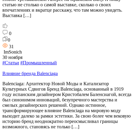
статью не столько о самой выставке, сколько о своих
впечатлениях и вкратце расскажу, что там можно увидеть.
Выставка […]
0
0
31
ImSonich
30 ноября
#Статьи
#Промышленный
Влияние бренда Balenciaga
Balenciaga: Архитектор Новой Моды и Катализатор
Культурных Сдвигов Бренд Balenciaga, основанный в 1919
году испанским дизайнером Кристобалем Баленсиагой, всегда
был синонимом инноваций, безупречного мастерства и
смелых дизайнерских решений. Однако истинное,
трансформирующее влияние Balenciaga на мировую моду
выходит далеко за рамки эстетики. За свою более чем вековую
историю бренд неоднократно переосмысливал границы
возможного, становясь не только […]