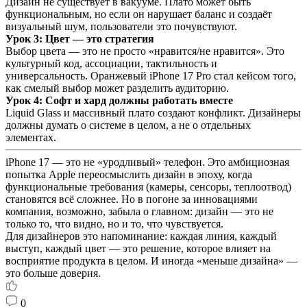
Дизайн не существует в вакууме. Плато может быть
функциональным, но если он нарушает баланс и создаёт
визуальный шум, пользователи это почувствуют.
Урок 3: Цвет — это стратегия
Выбор цвета — это не просто «нравится/не нравится». Это
культурный код, ассоциации, тактильность и
универсальность. Оранжевый iPhone 17 Pro стал кейсом того,
как смелый выбор может разделить аудиторию.
Урок 4: Софт и хард должны работать вместе
Liquid Glass и массивный плато создают конфликт. Дизайнеры
должны думать о системе в целом, а не о отдельных
элементах.
iPhone 17 — это не «уродливый» телефон. Это амбициозная
попытка Apple переосмыслить дизайн в эпоху, когда
функциональные требования (камеры, сенсоры, теплоотвод)
становятся всё сложнее. Но в погоне за инновациями
компания, возможно, забыла о главном: дизайн — это не
только то, что видно, но и то, что чувствуется.
Для дизайнеров это напоминание: каждая линия, каждый
выступ, каждый цвет — это решение, которое влияет на
восприятие продукта в целом. И иногда «меньше дизайна» —
это больше доверия.
0