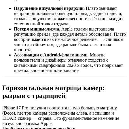
Нарушение визуальной иерархии.
Плато занимает
непропорционально большую площадь задней панели,
создавая ощущение «тяжеловесности». Глаз не находит
естественной точки отдыха.
Потеря минимализма.
Apple годами выстраивала
репутацию бренда, где каждая деталь обоснована. Плато
воспринимается как избыточное решение — «слишком
много дизайна» там, где раньше была элегантная
простота.
Ассоциации с Android-флагманами.
Многие
пользователи и дизайнеры отмечают сходство с
китайскими смартфонами 2020-х годов, что подрывает
премиальное позиционирование
Горизонтальная матрица камер:
разрыв с традицией
iPhone 17 Pro получил горизонтальную большую матрицу
(Deco), где три камеры расположены слева, а вспышка и
LiDAR-сканер — справа
. Это фундаментальное изменение
визуального языка Apple.
Проблемы с точки зрения дизайна: