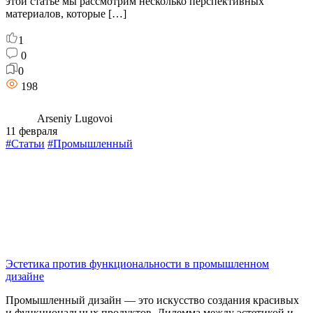
этой статье мы рассмотрим несколько перспективных
материалов, которые […]
1
0
0
198
Arseniy Lugovoi
11 февраля
#Статьи
#Промышленный
Эстетика против функциональности в промышленном
дизайне
Промышленный дизайн — это искусство создания красивых
и функциональных продуктов. Дилемма между эстетикой и