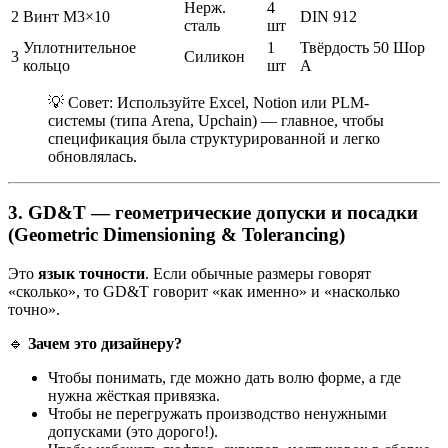
Нерж.
4
2
Винт М3×10
DIN 912
сталь
шт
Уплотнительное
1
Твёрдость 50 Шор
3
Силикон
кольцо
шт
А
💡 Совет: Используйте Excel, Notion или PLM-
системы (типа Arena, Upchain) — главное, чтобы
спецификация была структурированной и легко
обновлялась.
3.
GD&T — геометрические допуски и посадки
(Geometric Dimensioning & Tolerancing)
Это
язык точности
. Если обычные размеры говорят
«сколько», то GD&T говорит «как именно» и «насколько
точно».
🔹
Зачем это дизайнеру?
Чтобы понимать, где можно дать волю форме, а где
нужна жёсткая привязка.
Чтобы не перегружать производство ненужными
допусками (это дорого!).