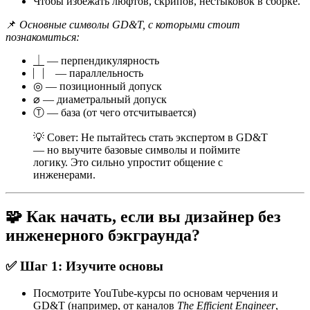
Чтобы избежать люфтов, скрипов, нестыковок в сборке.
📌
Основные символы GD&T, с которыми стоит
познакомиться:
⏊ — перпендикулярность
⎸⎸ — параллельность
◎ — позиционный допуск
⌀ — диаметральный допуск
Ⓣ — база (от чего отсчитывается)
💡 Совет: Не пытайтесь стать экспертом в GD&T
— но выучите базовые символы и поймите
логику. Это сильно упростит общение с
инженерами.
🧩 Как начать, если вы дизайнер без
инженерного бэкграунда?
✅ Шаг 1: Изучите основы
Посмотрите YouTube-курсы по основам черчения и
GD&T (например, от каналов
The Efficient Engineer
,