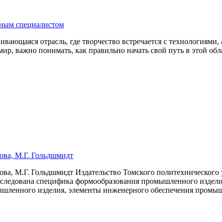
шным специалистом
ющаяся отрасль, где творчество встречается с технологиями, а 
ир, важно понимать, как правильно начать свой путь в этой об
ова, М.Г. Гольдшмидт
ва, М.Г. Гольдшмидт Издательство Томского политехнического
следована специфика формообразования промышленного изделия
ышленного изделия, элементы инженерного обеспечения промыш