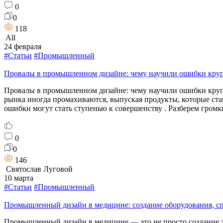
0
0
118
All
24 февраля
#Статьи
#Промышленный
Провалы в промышленном дизайне: чему научили ошибки кру
Провалы в промышленном дизайне: чему научили ошибки круп
рынка иногда промахиваются, выпуская продукты, которые ста
ошибки могут стать ступенью к совершенству . Разберем гром
0
0
146
Святослав Луговой
10 марта
#Статьи
#Промышленный
Промышленный дизайн в медицине: создание оборудования, с
Промышленный дизайн в медицине — это не просто создание эс