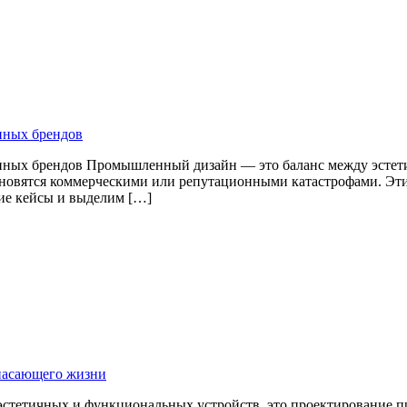
пных брендов
ных брендов Промышленный дизайн — это баланс между эстети
новятся коммерческими или репутационными катастрофами. Эти 
кие кейсы и выделим […]
пасающего жизни
тетичных и функциональных устройств, это проектирование про