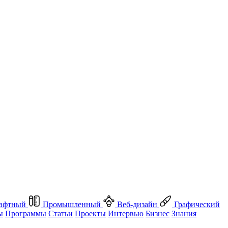
афтный
Промышленный
Веб-дизайн
Графический
ы
Программы
Статьи
Проекты
Интервью
Бизнес
Знания