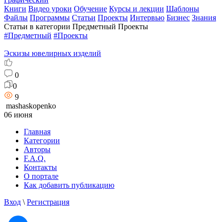
Книги
Видео уроки
Обучение
Курсы и лекции
Шаблоны
Файлы
Программы
Статьи
Проекты
Интервью
Бизнес
Знания
Статьи в категории Предметный Проекты
#Предметный
#Проекты
Эскизы ювелирных изделий
0
0
9
mashaskopenko
06 июня
Главная
Категории
Авторы
F.A.Q.
Контакты
О портале
Как добавить публикацию
Вход
\
Регистрация