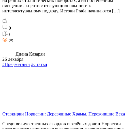
на резких стилистических поворотах, а на постепенном
смещении акцентов: от функциональности к
интеллектуальному подходу. Истоки Prada начинаются […]
0
0
29
Диана Казарян
26 декабря
#Предметный
#Статьи
Ставкирки Норвегии: Деревянные Храмы, Пережившие Века
Среди величественных фьордов и зелёных долин Норвегии
возвышаются удивительные сооружения, словно пришедшие