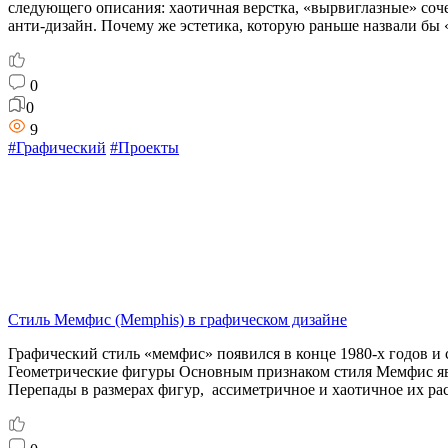
следующего описания: хаотичная верстка, «вырвиглазные» соч
анти-дизайн. Почему же эстетика, которую раньше назвали бы 
0
0
9
#Графический
#Проекты
Стиль Мемфис (Memphis) в графическом дизайне
Графический стиль «мемфис» появился в конце 1980-х годов и
Геометрические фигуры Основным признаком стиля Мемфис явля
Перепады в размерах фигур, ассиметричное и хаотичное их р