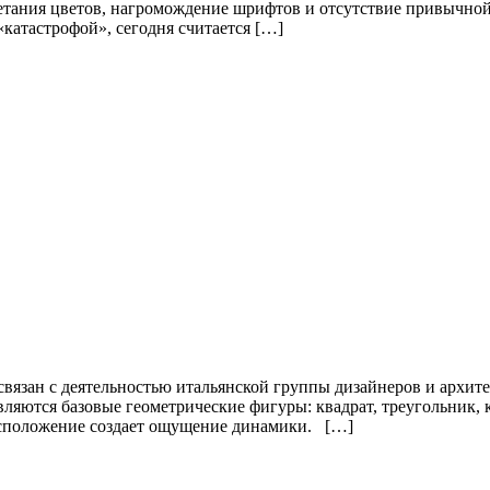
етания цветов, нагромождение шрифтов и отсутствие привычной
«катастрофой», сегодня считается […]
 связан с деятельностью итальянской группы дизайнеров и архи
ются базовые геометрические фигуры: квадрат, треугольник, кр
асположение создает ощущение динамики. […]