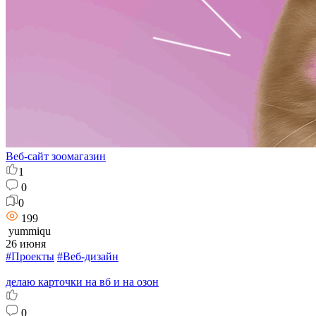
Веб-сайт зоомагазин
1
0
0
199
yummiqu
26 июня
#Проекты
#Веб-дизайн
делаю карточки на вб и на озон
0