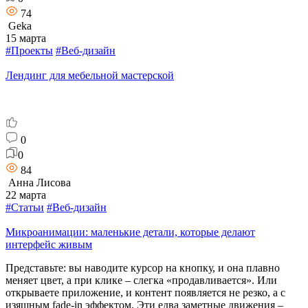
74
Geka
15 марта
#Проекты
#Веб-дизайн
Лендинг для мебельной мастерской
0
0
84
Анна Лисова
22 марта
#Статьи
#Веб-дизайн
Микроанимации: маленькие детали, которые делают
интерфейс живым
Представьте: вы наводите курсор на кнопку, и она плавно
меняет цвет, а при клике – слегка «продавливается». Или
открываете приложение, и контент появляется не резко, а с
изящным fade-in эффектом. Эти едва заметные движения –