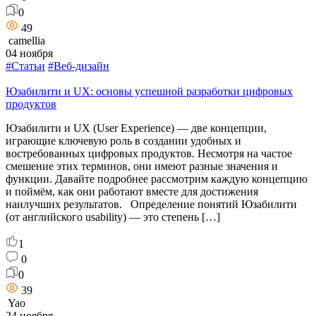
0
49
camellia
04 ноября
#Статьи
#Веб-дизайн
Юзабилити и UX: основы успешной разработки цифровых
продуктов
Юзабилити и UX (User Experience) — две концепции,
играющие ключевую роль в создании удобных и
востребованных цифровых продуктов. Несмотря на частое
смешение этих терминов, они имеют разные значения и
функции. Давайте подробнее рассмотрим каждую концепцию
и поймём, как они работают вместе для достижения
наилучших результатов. Определение понятий Юзабилити
(от английского usability) — это степень […]
1
0
0
39
Yao
24 ноября