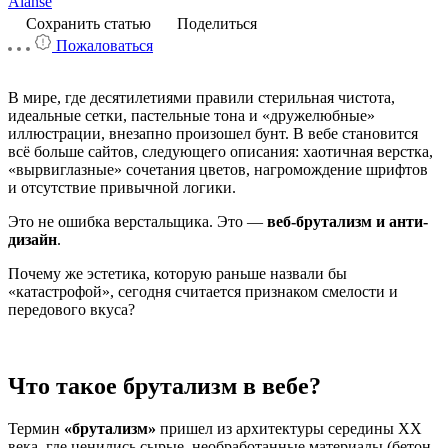
Alanse
Сохранить статью
Поделиться
Пожаловаться
В мире, где десятилетиями правили стерильная чистота,
идеальные сетки, пастельные тона и «дружелюбные»
иллюстрации, внезапно произошел бунт. В вебе становится
всё больше сайтов, следующего описания: хаотичная верстка,
«вырвиглазные» сочетания цветов, нагромождение шрифтов
и отсутствие привычной логики.
Это не ошибка верстальщика. Это —
веб-брутализм и анти-
дизайн
.
Почему же эстетика, которую раньше назвали бы
«катастрофой», сегодня считается признаком смелости и
передового вкуса?
Что такое брутализм в вебе?
Термин
«брутализм»
пришел из архитектуры середины XX
века, где ценились сырые, необработанные материалы (бетон,