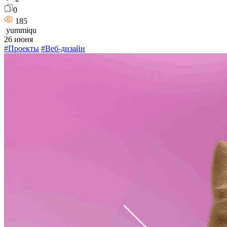
0
185
yummiqu
26 июня
#Проекты
#Веб-дизайн