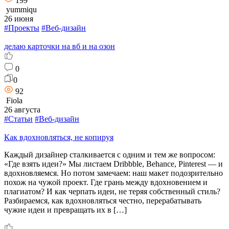
199
yummiqu
26 июня
#Проекты
#Веб-дизайн
делаю карточки на вб и на озон
0
0
92
Fiola
26 августа
#Статьи
#Веб-дизайн
Как вдохновляться, не копируя
Каждый дизайнер сталкивается с одним и тем же вопросом:
«Где взять идеи?» Мы листаем Dribbble, Behance, Pinterest — и
вдохновляемся. Но потом замечаем: наш макет подозрительно
похож на чужой проект. Где грань между вдохновением и
плагиатом? И как черпать идеи, не теряя собственный стиль?
Разбираемся, как вдохновляться честно, перерабатывать
чужие идеи и превращать их в […]