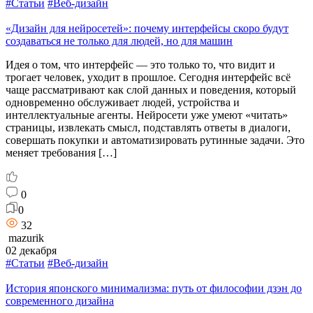
#Статьи
#Веб-дизайн
«Дизайн для нейросетей»: почему интерфейсы скоро будут
создаваться не только для людей, но для машин
Идея о том, что интерфейс — это только то, что видит и
трогает человек, уходит в прошлое. Сегодня интерфейс всё
чаще рассматривают как слой данных и поведения, который
одновременно обслуживает людей, устройства и
интеллектуальные агенты. Нейросети уже умеют «читать»
страницы, извлекать смысл, подставлять ответы в диалоги,
совершать покупки и автоматизировать рутинные задачи. Это
меняет требования […]
0
0
32
mazurik
02 декабря
#Статьи
#Веб-дизайн
История японского минимализма: путь от философии дзэн до
современного дизайна