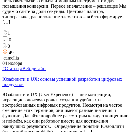
пользовательского опыта и мощным инструментом для
повышения конверсии. Первое впечатление – решающее Мы
судим о сайте за доли секунды. Цветовая палитра,
типографика, расположение элементов – всё это формирует
[…]
1
0
0
49
camellia
04 ноября
#Статьи
#Веб-дизайн
Юзабилити и UX: основы успешной разработки цифровых
продуктов
Юзабилити и UX (User Experience) — две концепции,
играющие ключевую роль в создании удобных и
востребованных цифровых продуктов. Несмотря на частое
смешение этих терминов, они имеют разные значения и
функции. Давайте подробнее рассмотрим каждую концепцию
и поймём, как они работают вместе для достижения
наилучших результатов. Определение понятий Юзабилити
(от английского usability) — это степень […]