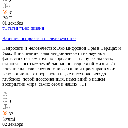
0
0
31
VaiT
01 декабря
#Статьи
#Веб-дизайн
Влияние нейросетей на человечество
Нейросети и Человечество: Эхо Цифровой Эры в Сердцах и
Умах В последние годы нейронные сети из научной
фантастики стремительно ворвались в нашу реальность,
становясь неотъемлемой частью повседневной жизни. Их
влияние на человечество многогранно и простирается от
революционных прорывов в науке и технологиях до
глубоких, порой неосознанных, изменений в нашем
восприятии мира, самих себя и наших […]
0
0
32
kyumi
02 декабря