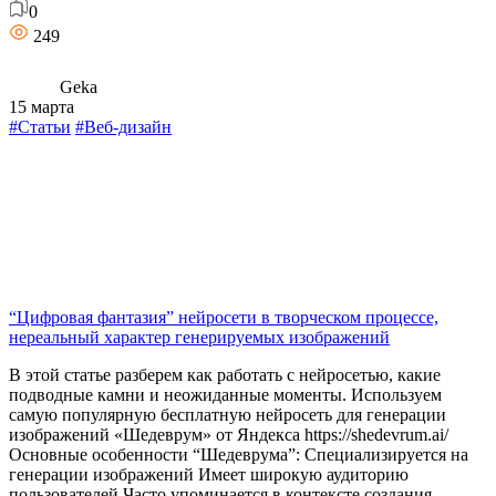
0
249
Geka
15 марта
#Статьи
#Веб-дизайн
“Цифровая фантазия” нейросети в творческом процессе,
нереальный характер генерируемых изображений
В этой статье разберем как работать с нейросетью, какие
подводные камни и неожиданные моменты. Используем
самую популярную бесплатную нейросеть для генерации
изображений «Шедеврум» от Яндекса https://shedevrum.ai/
Основные особенности “Шедеврума”: Специализируется на
генерации изображений Имеет широкую аудиторию
пользователей Часто упоминается в контексте создания