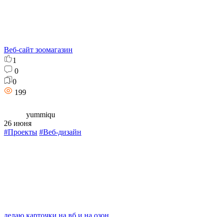
Веб-сайт зоомагазин
1
0
0
199
yummiqu
26 июня
#Проекты
#Веб-дизайн
делаю карточки на вб и на озон