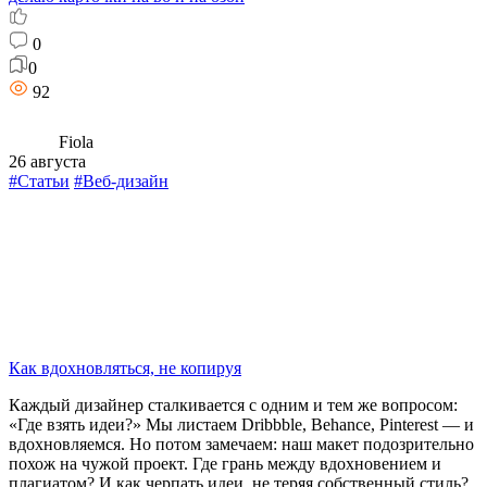
0
0
92
Fiola
26 августа
#Статьи
#Веб-дизайн
Как вдохновляться, не копируя
Каждый дизайнер сталкивается с одним и тем же вопросом:
«Где взять идеи?» Мы листаем Dribbble, Behance, Pinterest — и
вдохновляемся. Но потом замечаем: наш макет подозрительно
похож на чужой проект. Где грань между вдохновением и
плагиатом? И как черпать идеи, не теряя собственный стиль?