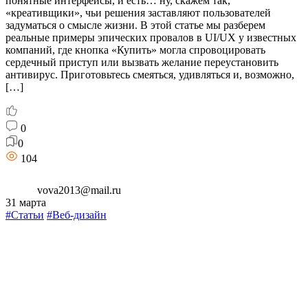
понятные интерфейсы, и есть… ну, скажем так,
«креативщики», чьи решения заставляют пользователей
задуматься о смысле жизни. В этой статье мы разберем
реальные примеры эпических провалов в UI/UX у известных
компаний, где кнопка «Купить» могла спровоцировать
сердечный приступ или вызвать желание переустановить
антивирус. Приготовьтесь смеяться, удивляться и, возможно,
[…]
0
0
104
vova2013@mail.ru
31 марта
#Статьи
#Веб-дизайн