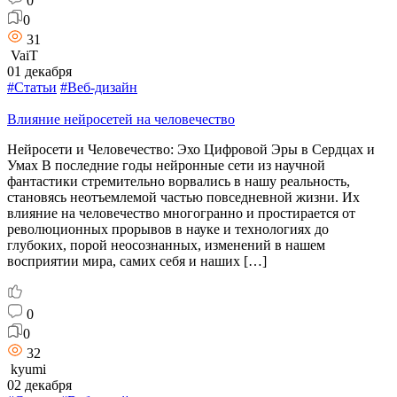
0
0
31
VaiT
01 декабря
#Статьи
#Веб-дизайн
Влияние нейросетей на человечество
Нейросети и Человечество: Эхо Цифровой Эры в Сердцах и
Умах В последние годы нейронные сети из научной
фантастики стремительно ворвались в нашу реальность,
становясь неотъемлемой частью повседневной жизни. Их
влияние на человечество многогранно и простирается от
революционных прорывов в науке и технологиях до
глубоких, порой неосознанных, изменений в нашем
восприятии мира, самих себя и наших […]
0
0
32
kyumi
02 декабря