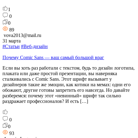
1
0
0
89
vova2013@mail.ru
31 марта
#Статьи
#Веб-дизайн
Почему Comic Sans — ваш самый большой враг
Если вы хоть раз работали с текстом, будь то дизайн логотипа,
плаката или даже простой презентации, вы наверняка
сталкивались с Comic Sans. Этот шрифт вызывает у
дизайнеров такие же эмоции, как котики на мемах: одни его
обожают, другие готовы запретить его навсегда. Но давайте
разберемся: почему этот «невинный» шрифт так сильно
раздражает профессионалов? И есть […]
0
0
93