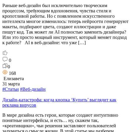
Раньше веб-дизайн был исключительно творческим
процессом, требующим вдохновения, чувства стиля и
кропотливой работы. Но с появлением искусственного
интеллекта многое изменилось: теперь нейросети генерируют
макеты, подбирают цвета, создают иллюстрации и даже
пишут код. Так может ли AI полностью заменить дизайнера?
Или это просто мощный инструмент, который меняет подход
к работе? AI в веб-дизайне: что уже […]
0
0
168
Елизавета
31 марта
#Статьи
#Веб-дизайн
Дизайн-катастрофа: когда кнопка ‘Купить’ выглядит как
реклама вирусов
В мире дизайна есть герои, которые создают интуитивно
понятные интерфейсы, и есть… ну, скажем так,
«креативщики», чьи решения заставляют пользователей
задуматься о смысле жизни. В этой статье мы разберем