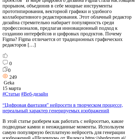
проектов В мире цифрового дизайна Figma стала настоящим
прорывом, объединив в себе мощные инструменты
прототипирования, векторной графики и удобного
коллаборативного редактирования. Этот облачный редактор
дизайна стремительно набирает популярность среди
профессионалов, предлагая инновационный подход к
созданию интерфейсов и цифровых продуктов. Почему
Figma? Figma отличается от традиционных графических
редакторов […]
0
0
249
Geka
15 марта
#Статьи
#Веб-дизайн
“Цифровая фантазия” нейросети в творческом процессе,
нереальный характер генерируемых изображений
В этой статье разберем как работать с нейросетью, какие
подводные камни и неожиданные моменты. Используем
самую популярную бесплатную нейросеть для генерации
изображений «Шедеврум» от Яндекса https://shedevrum.ai/