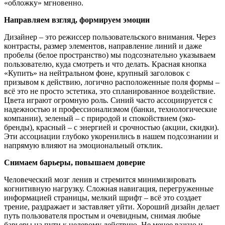
«обложку» мгновенно.
Направляем взгляд, формируем эмоции
Дизайнер – это режиссер пользовательского внимания. Через
контрасты, размер элементов, направление линий и даже
пробелы (белое пространство) мы подсознательно указываем
пользователю, куда смотреть и что делать. Красная кнопка
«Купить» на нейтральном фоне, крупный заголовок с
призывом к действию, логично расположенные поля формы –
всё это не просто эстетика, это спланированное воздействие.
Цвета играют огромную роль. Синий часто ассоциируется с
надежностью и профессионализмом (банки, технологические
компании), зеленый – с природой и спокойствием (эко-
бренды), красный – с энергией и срочностью (акции, скидки).
Эти ассоциации глубоко укоренились в нашем подсознании и
напрямую влияют на эмоциональный отклик.
Снимаем барьеры, повышаем доверие
Человеческий мозг ленив и стремится минимизировать
когнитивную нагрузку. Сложная навигация, перегруженные
информацией страницы, мелкий шрифт – всё это создает
трение, раздражает и заставляет уйти. Хороший дизайн делает
путь пользователя простым и очевидным, снимая любые
барьеры на пути к целевому действию. Не менее важно и