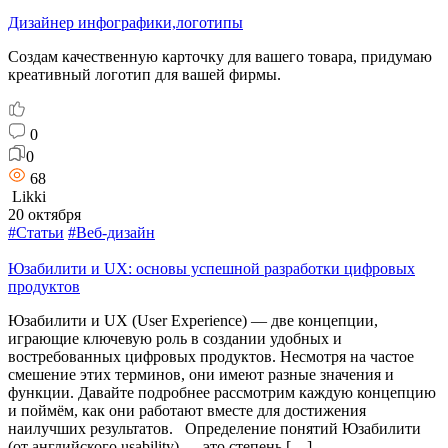
Дизайнер инфографики,логотипы
Создам качественную карточку для вашего товара, придумаю
креативный логотип для вашей фирмы.
0
0
68
Likki
20 октября
#Статьи
#Веб-дизайн
Юзабилити и UX: основы успешной разработки цифровых
продуктов
Юзабилити и UX (User Experience) — две концепции,
играющие ключевую роль в создании удобных и
востребованных цифровых продуктов. Несмотря на частое
смешение этих терминов, они имеют разные значения и
функции. Давайте подробнее рассмотрим каждую концепцию
и поймём, как они работают вместе для достижения
наилучших результатов. Определение понятий Юзабилити
(от английского usability) — это степень […]