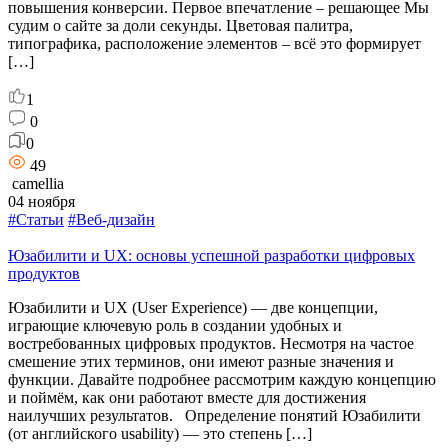
повышения конверсии. Первое впечатление – решающее Мы
судим о сайте за доли секунды. Цветовая палитра,
типографика, расположение элементов – всё это формирует
[…]
1
0
0
49
camellia
04 ноября
#Статьи
#Веб-дизайн
Юзабилити и UX: основы успешной разработки цифровых
продуктов
Юзабилити и UX (User Experience) — две концепции,
играющие ключевую роль в создании удобных и
востребованных цифровых продуктов. Несмотря на частое
смешение этих терминов, они имеют разные значения и
функции. Давайте подробнее рассмотрим каждую концепцию
и поймём, как они работают вместе для достижения
наилучших результатов. Определение понятий Юзабилити
(от английского usability) — это степень […]