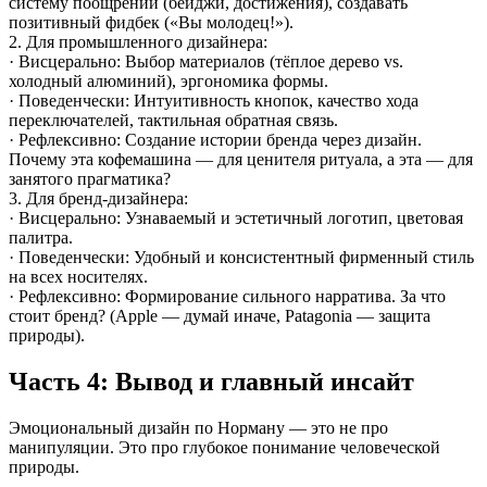
систему поощрений (бейджи, достижения), создавать
позитивный фидбек («Вы молодец!»).
2. Для промышленного дизайнера:
· Висцерально: Выбор материалов (тёплое дерево vs.
холодный алюминий), эргономика формы.
· Поведенчески: Интуитивность кнопок, качество хода
переключателей, тактильная обратная связь.
· Рефлексивно: Создание истории бренда через дизайн.
Почему эта кофемашина — для ценителя ритуала, а эта — для
занятого прагматика?
3. Для бренд-дизайнера:
· Висцерально: Узнаваемый и эстетичный логотип, цветовая
палитра.
· Поведенчески: Удобный и консистентный фирменный стиль
на всех носителях.
· Рефлексивно: Формирование сильного нарратива. За что
стоит бренд? (Apple — думай иначе, Patagonia — защита
природы).
Часть 4: Вывод и главный инсайт
Эмоциональный дизайн по Норману — это не про
манипуляции. Это про глубокое понимание человеческой
природы.