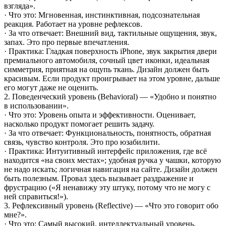
взгляда».
· Что это: Мгновенная, инстинктивная, подсознательная
реакция. Работает на уровне рефлексов.
· За что отвечает: Внешний вид, тактильные ощущения, звук,
запах. Это про первые впечатления.
· Практика: Гладкая поверхность iPhone, звук закрытия двери
премиального автомобиля, сочный цвет иконки, идеальная
симметрия, приятная на ощупь ткань. Дизайн должен быть
красивым. Если продукт проигрывает на этом уровне, дальше
его могут даже не оценить.
2. Поведенческий уровень (Behavioral) — «Удобно и понятно
в использовании».
· Что это: Уровень опыта и эффективности. Оценивает,
насколько продукт помогает решить задачу.
· За что отвечает: Функциональность, понятность, обратная
связь, чувство контроля. Это про юзабилити.
· Практика: Интуитивный интерфейс приложения, где всё
находится «на своих местах»; удобная ручка у чашки, которую
не надо искать; логичная навигация на сайте. Дизайн должен
быть полезным. Провал здесь вызывает раздражение и
фрустрацию («Я ненавижу эту штуку, потому что не могу с
ней справиться!»).
3. Рефлексивный уровень (Reflective) — «Что это говорит обо
мне?».
· Что это: Самый высокий, интеллектуальный уровень.