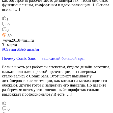
как обустроить рабочее место дизайнера так, чтобы оно было
функциональным, комфортным и вдохновляющим. 1. Основа
всего: […]
1
0
0
89
vova2013@mail.ru
31 марта
#Статьи
#Веб-дизайн
Почему Comic Sans — ваш самый большой враг
Если вы хоть раз работали с текстом, будь то дизайн логотипа,
плаката или даже простой презентации, вы наверняка
сталкивались с Comic Sans. Этот шрифт вызывает у
дизайнеров такие же эмоции, как котики на мемах: одни его
обожают, другие готовы запретить его навсегда. Но давайте
разберемся: почему этот «невинный» шрифт так сильно
раздражает профессионалов? И есть […]
0