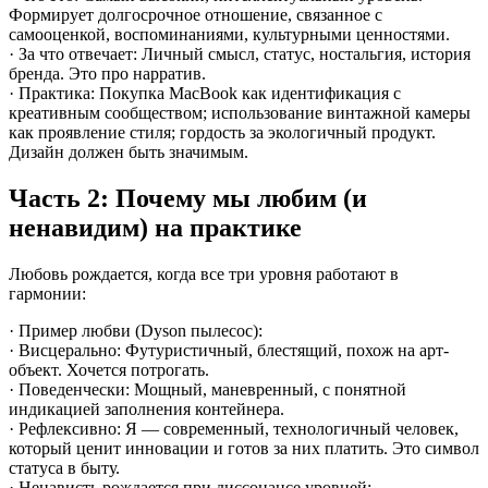
Формирует долгосрочное отношение, связанное с
самооценкой, воспоминаниями, культурными ценностями.
· За что отвечает: Личный смысл, статус, ностальгия, история
бренда. Это про нарратив.
· Практика: Покупка MacBook как идентификация с
креативным сообществом; использование винтажной камеры
как проявление стиля; гордость за экологичный продукт.
Дизайн должен быть значимым.
Часть 2: Почему мы любим (и
ненавидим) на практике
Любовь рождается, когда все три уровня работают в
гармонии:
· Пример любви (Dyson пылесос):
· Висцерально: Футуристичный, блестящий, похож на арт-
объект. Хочется потрогать.
· Поведенчески: Мощный, маневренный, с понятной
индикацией заполнения контейнера.
· Рефлексивно: Я — современный, технологичный человек,
который ценит инновации и готов за них платить. Это символ
статуса в быту.
· Ненависть рождается при диссонансе уровней: