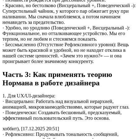
· Красиво, но бестолково (Висцеральный +, Поведенческий -):
Суперстильный чайник, у которого пар обжигает руку при
наливании. Мы сначала влюбляемся, а потом начинаем
ненавидеть за предательство.
· Удобно, но уродливо (Поведенческий +, Висцеральный -):
Функциональное, но отталкивающее устройство. Мы его
терпим, но не любим и стесняемся показать.
· Бессмысленно (Отсутствие Рефлексивного уровня): Вещь
может быть красивой и удобной, но не находит отклика в
нашей системе ценностей. «Зачем это нужно?» — и она
проигрывает более значимому конкуренту.
Часть 3: Как применять теорию
Нормана в работе дизайнера
1. Для UX/UI-дизайнера:
· Висцерально: Работать над визуальной иерархией,
анимацией, микровзаимодействиями, которые радуют глаз.
· Поведенчески: Создавать бесшовный, предсказуемый,
эффективный пользовательский путь. Это основа.
хоббит), [17.12.2025 20:51]
· Рефлексивно: Продумывать тональность сообщений,