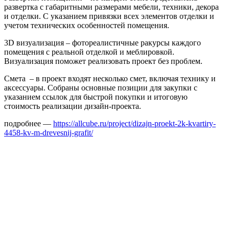
развертка с габаритными размерами мебели, техники, декора
и отделки. С указанием привязки всех элементов отделки и
учетом технических особенностей помещения.
3D визуализация – фотореалистичные ракурсы каждого
помещения с реальной отделкой и меблировкой.
Визуализация поможет реализовать проект без проблем.
Смета – в проект входят несколько смет, включая технику и
аксессуары. Собраны основные позиции для закупки с
указанием ссылок для быстрой покупки и итоговую
стоимость реализации дизайн-проекта.
подробнее —
https://allcube.ru/project/dizajn-proekt-2k-kvartiry-
4458-kv-m-drevesnij-grafit/