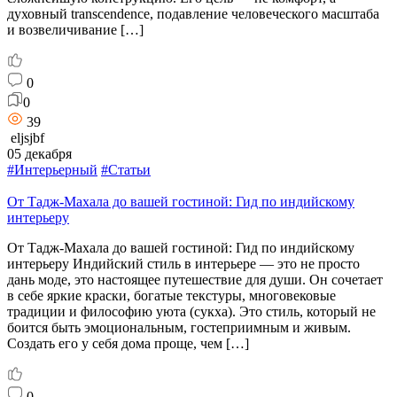
духовный transcendence, подавление человеческого масштаба
и возвеличивание […]
0
0
39
eljsjbf
05 декабря
#Интерьерный
#Статьи
От Тадж-Махала до вашей гостиной: Гид по индийскому
интерьеру
От Тадж-Махала до вашей гостиной: Гид по индийскому
интерьеру Индийский стиль в интерьере — это не просто
дань моде, это настоящее путешествие для души. Он сочетает
в себе яркие краски, богатые текстуры, многовековые
традиции и философию уюта (сукха). Это стиль, который не
боится быть эмоциональным, гостеприимным и живым.
Создать его у себя дома проще, чем […]
0