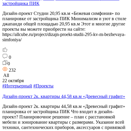
застройщика ПИК
Дизайн-проект Студии 20,95 кв.м «Бежевая симфония» по
планировке от застройщика ПИК Минимализм и уют в стиле
джапанди общей площадью 20,95 кв.м Этот и многие другие
проекты вы можете приобрести на сайте:
https://allcube.ru/project/dizajn-proekt-studii-295-kv-m-bezhevaya-
simfoniya/
0
0
232
All
22 октября
#Интерьерный
#Проекты
Дизайн-проект 2к. квартиры 44,58 кв.м «Древесный графит»
Дизайн-проект 2к. квартиры 44,58 кв.м «Древесный графит»
планировка от застройщика ПИК Что входит в дизайн-
проект? Планировочное решение – план с расстановкой
мебели и зонирование квартиры с размерами. Указание всей
техники, сантехнических приборов, аксессуаров с привязкой