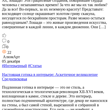
Ах, лошади! Эти грациозные создания, покорившие сердца
человека с незапамятных времен! За что же мы их так любим?
Да за все! Во-первых, за их неземную красоту! Представьте:
восходящее солнце окрашивает золотом гриву скакуна,
несущегося по бескрайним просторам. Разве можно остаться
равнодушным? Лошади – это живые произведения искусства,
совершенные в каждой линии, в каждом движении. Они […]
0
0
22
АлюмАрт
05 декабря
#Интерьерный
#Статьи
Настоящая готика в интерьере: Аскетичное великолепие
Средневековья
Подлинная готика в интерьере — это не стиль, а
технологическая и теологическая революция XII-XVI веков,
воплощенная в камне, стекле и дереве. Это интерьер,
полностью подчиненный архитектуре, где декор не наносился
на стены, а был самой стеной, вырезанной и собранной в
сложнейшую конструкцию. Его цель — не комфорт, а