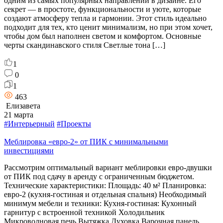
одним из самых популярных направлений в дизайне. Его
секрет — в простоте, функциональности и уюте, которые
создают атмосферу тепла и гармонии. Этот стиль идеально
подходит для тех, кто ценит минимализм, но при этом хочет,
чтобы дом был наполнен светом и комфортом. Основные
черты скандинавского стиля Светлые тона […]
1
0
1
463
Елизавета
21 марта
#Интерьерный
#Проекты
Меблировка «евро-2» от ПИК с минимальными
инвестициями
Рассмотрим оптимальный вариант меблировки евро-двушки
от ПИК под сдачу в аренду с ограниченным бюджетом.
Технические характеристики: Площадь: 40 м² Планировка:
евро-2 (кухня-гостиная и отдельная спальня) Необходимый
минимум мебели и техники: Кухня-гостиная: Кухонный
гарнитур с встроенной техникой Холодильник
Микроволновая печь Вытяжка Духовка Варочная панель