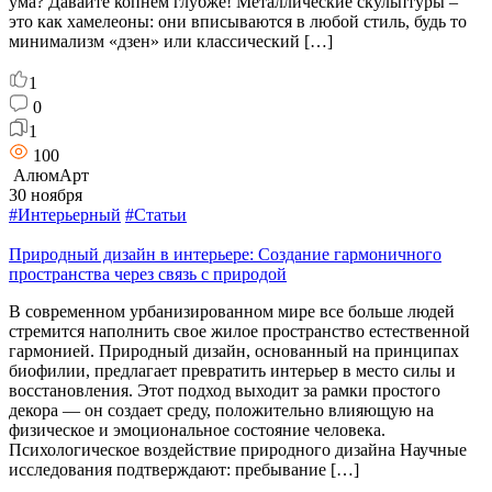
ума? Давайте копнём глубже! Металлические скульптуры –
это как хамелеоны: они вписываются в любой стиль, будь то
минимализм «дзен» или классический […]
1
0
1
100
АлюмАрт
30 ноября
#Интерьерный
#Статьи
Природный дизайн в интерьере: Создание гармоничного
пространства через связь с природой
В современном урбанизированном мире все больше людей
стремится наполнить свое жилое пространство естественной
гармонией. Природный дизайн, основанный на принципах
биофилии, предлагает превратить интерьер в место силы и
восстановления. Этот подход выходит за рамки простого
декора — он создает среду, положительно влияющую на
физическое и эмоциональное состояние человека.
Психологическое воздействие природного дизайна Научные
исследования подтверждают: пребывание […]