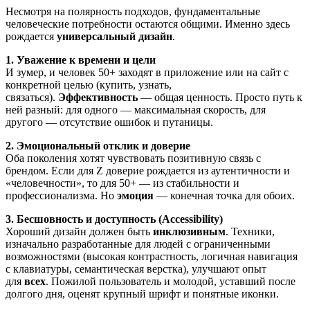
Несмотря на полярность подходов, фундаментальные
человеческие потребности остаются общими. Именно здесь
рождается
универсальный дизайн
.
1. Уважение к времени и цели
И зумер, и человек 50+ заходят в приложение или на сайт с
конкретной целью (купить, узнать,
связаться).
Эффективность
— общая ценность. Просто путь к
ней разный: для одного — максимальная скорость, для
другого — отсутствие ошибок и путаницы.
2. Эмоциональный отклик и доверие
Оба поколения хотят чувствовать позитивную связь с
брендом. Если для Z доверие рождается из аутентичности и
«человечности», то для 50+ — из стабильности и
профессионализма. Но
эмоция
— конечная точка для обоих.
3. Бесшовность и доступность (Accessibility)
Хороший дизайн должен быть
инклюзивным
. Техники,
изначально разработанные для людей с ограниченными
возможностями (высокая контрастность, логичная навигация
с клавиатуры, семантическая верстка), улучшают опыт
для
всех
. Пожилой пользователь и молодой, уставший после
долгого дня, оценят крупный шрифт и понятные иконки.