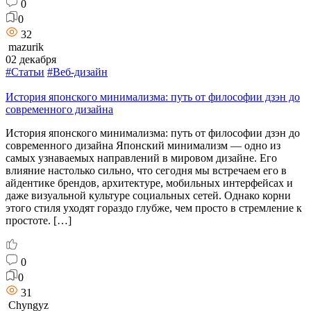
0
0
32
mazurik
02 декабря
#Статьи
#Веб-дизайн
История японского минимализма: путь от философии дзэн до
современного дизайна
История японского минимализма: путь от философии дзэн до
современного дизайна Японский минимализм — одно из
самых узнаваемых направлений в мировом дизайне. Его
влияние настолько сильно, что сегодня мы встречаем его в
айдентике брендов, архитектуре, мобильных интерфейсах и
даже визуальной культуре социальных сетей. Однако корни
этого стиля уходят гораздо глубже, чем просто в стремление к
простоте. […]
0
0
31
Chyngyz