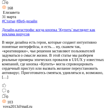
0
168
Елизавета
31 марта
#Статьи
#Веб-дизайн
Дизайн-катастрофа: когда кнопка ‘Купить’ выглядит как
реклама вирусов
В мире дизайна есть герои, которые создают интуитивно
понятные интерфейсы, и есть… ну, скажем так,
«креативщики», чьи решения заставляют пользователей
задуматься о смысле жизни. В этой статье мы разберем
реальные примеры эпических провалов в UI/UX у известных
компаний, где кнопка «Купить» могла спровоцировать
сердечный приступ или вызвать желание переустановить
антивирус. Приготовьтесь смеяться, удивляться и, возможно,
[…]
0
0
103
vova2013@mail.ru