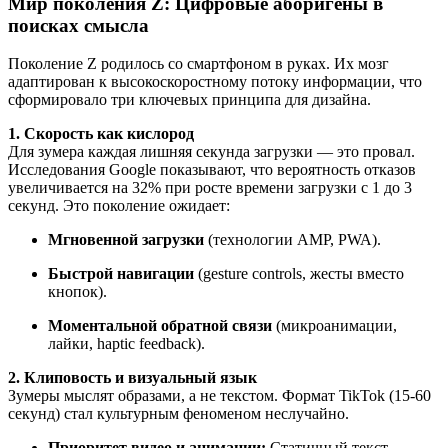
Мир поколения Z: Цифровые аборигены в
поисках смысла
Поколение Z родилось со смартфоном в руках. Их мозг
адаптирован к высокоскоростному потоку информации, что
сформировало три ключевых принципа для дизайна.
1. Скорость как кислород
Для зумера каждая лишняя секунда загрузки — это провал.
Исследования Google показывают, что вероятность отказов
увеличивается на 32% при росте времени загрузки с 1 до 3
секунд. Это поколение ожидает:
Мгновенной загрузки
(технологии AMP, PWA).
Быстрой навигации
(gesture controls, жесты вместо
кнопок).
Моментальной обратной связи
(микроанимации,
лайки, haptic feedback).
2. Клиповость и визуальный язык
Зумеры мыслят образами, а не текстом. Формат TikTok (15-60
секунд) стал культурным феноменом неслучайно.
Приоритет видео и анимации:
Статичный текст