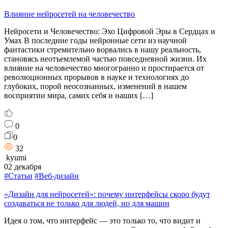
Влияние нейросетей на человечество
Нейросети и Человечество: Эхо Цифровой Эры в Сердцах и
Умах В последние годы нейронные сети из научной
фантастики стремительно ворвались в нашу реальность,
становясь неотъемлемой частью повседневной жизни. Их
влияние на человечество многогранно и простирается от
революционных прорывов в науке и технологиях до
глубоких, порой неосознанных, изменений в нашем
восприятии мира, самих себя и наших […]
0
0
32
kyumi
02 декабря
#Статьи
#Веб-дизайн
«Дизайн для нейросетей»: почему интерфейсы скоро будут
создаваться не только для людей, но для машин
Идея о том, что интерфейс — это только то, что видит и