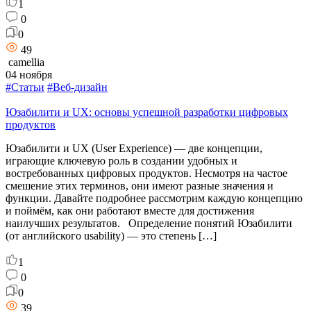
1
0
0
49
camellia
04 ноября
#Статьи
#Веб-дизайн
Юзабилити и UX: основы успешной разработки цифровых
продуктов
Юзабилити и UX (User Experience) — две концепции,
играющие ключевую роль в создании удобных и
востребованных цифровых продуктов. Несмотря на частое
смешение этих терминов, они имеют разные значения и
функции. Давайте подробнее рассмотрим каждую концепцию
и поймём, как они работают вместе для достижения
наилучших результатов. Определение понятий Юзабилити
(от английского usability) — это степень […]
1
0
0
39