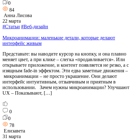
0
84
Анна Лисова
22 марта
#Статьи
#Веб-дизайн
Микроанимации: маленькие детали, которые делают
интерфейс живым
Представьте: вы наводите курсор на кнопку, и она плавно
меняет цвет, а при клике – слегка «продавливается». Или
открываете приложение, и контент появляется не резко, а с
изящным fade-in эффектом. Эти едва заметные движения –
микроанимации – не просто украшение. Они делают
интерфейс интуитивным, отзывчивым и приятным в
использовании. Зачем нужны микроанимации? Улучшают
UX – Показывают, […]
0
0
78
Елизавета
31 марта