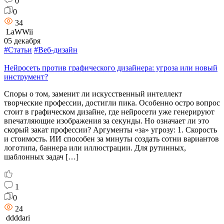
0
0
34
LaWWii
05 декабря
#Статьи
#Веб-дизайн
Нейросеть против графического дизайнера: угроза или новый
инструмент?
Споры о том, заменит ли искусственный интеллект
творческие профессии, достигли пика. Особенно остро вопрос
стоит в графическом дизайне, где нейросети уже генерируют
впечатляющие изображения за секунды. Но означает ли это
скорый закат профессии? Аргументы «за» угрозу: 1. Скорость
и стоимость. ИИ способен за минуты создать сотни вариантов
логотипа, баннера или иллюстрации. Для рутинных,
шаблонных задач […]
1
0
24
ddddari