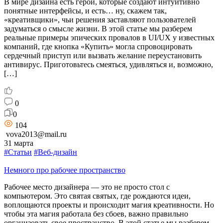
В мире дизайна есть герои, которые создают интуитивно
понятные интерфейсы, и есть… ну, скажем так,
«креативщики», чьи решения заставляют пользователей
задуматься о смысле жизни. В этой статье мы разберем
реальные примеры эпических провалов в UI/UX у известных
компаний, где кнопка «Купить» могла спровоцировать
сердечный приступ или вызвать желание переустановить
антивирус. Приготовьтесь смеяться, удивляться и, возможно,
[…]
0
0
104
vova2013@mail.ru
31 марта
#Статьи
#Веб-дизайн
Немного про рабочее пространство
Рабочее место дизайнера — это не просто стол с
компьютером. Это святая святых, где рождаются идеи,
воплощаются проекты и происходит магия креативности. Но
чтобы эта магия работала без сбоев, важно правильно
организовать свое пространство. В этой статье мы разберем,