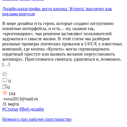
Дизайн-катастрофа: когда кнопка ‘Купить’ выглядит как
реклама вирусов
В мире дизайна есть герои, которые создают интуитивно
понятные интерфейсы, и есть… ну, скажем так,
«креативщики», чьи решения заставляют пользователей
задуматься о смысле жизни. В этой статье мы разберем
реальные примеры эпических провалов в UI/UX у известных
компаний, где кнопка «Купить» могла спровоцировать
сердечный приступ или вызвать желание переустановить
антивирус. Приготовьтесь смеяться, удивляться и, возможно,
[…]
0
0
104
vova2013@mail.ru
31 марта
#Статьи
#Веб-дизайн
Немного про рабочее пространство