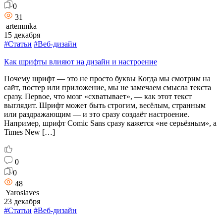
0
31
artemmka
15 декабря
#Статьи
#Веб-дизайн
Как шрифты влияют на дизайн и настроение
Почему шрифт — это не просто буквы Когда мы смотрим на
сайт, постер или приложение, мы не замечаем смысла текста
сразу. Первое, что мозг «схватывает», — как этот текст
выглядит. Шрифт может быть строгим, весёлым, странным
или раздражающим — и это сразу создаёт настроение.
Например, шрифт Comic Sans сразу кажется «не серьёзным», а
Times New […]
0
0
48
Yaroslaves
23 декабря
#Статьи
#Веб-дизайн