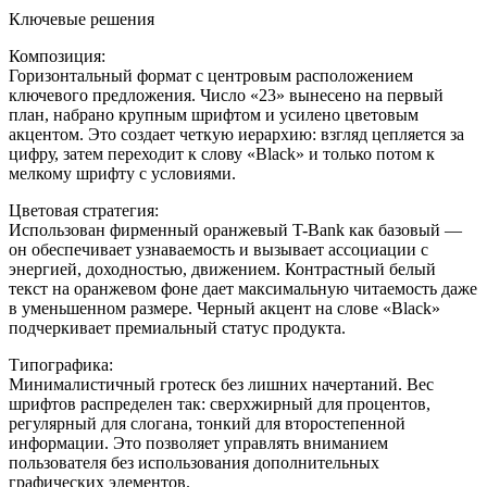
Ключевые решения
Композиция:
Горизонтальный формат с центровым расположением
ключевого предложения. Число «23» вынесено на первый
план, набрано крупным шрифтом и усилено цветовым
акцентом. Это создает четкую иерархию: взгляд цепляется за
цифру, затем переходит к слову «Black» и только потом к
мелкому шрифту с условиями.
Цветовая стратегия:
Использован фирменный оранжевый T-Bank как базовый —
он обеспечивает узнаваемость и вызывает ассоциации с
энергией, доходностью, движением. Контрастный белый
текст на оранжевом фоне дает максимальную читаемость даже
в уменьшенном размере. Черный акцент на слове «Black»
подчеркивает премиальный статус продукта.
Типографика:
Минималистичный гротеск без лишних начертаний. Вес
шрифтов распределен так: сверхжирный для процентов,
регулярный для слогана, тонкий для второстепенной
информации. Это позволяет управлять вниманием
пользователя без использования дополнительных
графических элементов.