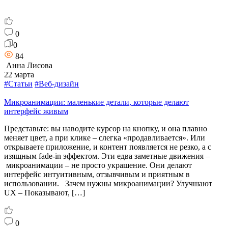
0
0
84
Анна Лисова
22 марта
#Статьи
#Веб-дизайн
Микроанимации: маленькие детали, которые делают
интерфейс живым
Представьте: вы наводите курсор на кнопку, и она плавно
меняет цвет, а при клике – слегка «продавливается». Или
открываете приложение, и контент появляется не резко, а с
изящным fade-in эффектом. Эти едва заметные движения –
микроанимации – не просто украшение. Они делают
интерфейс интуитивным, отзывчивым и приятным в
использовании. Зачем нужны микроанимации? Улучшают
UX – Показывают, […]
0