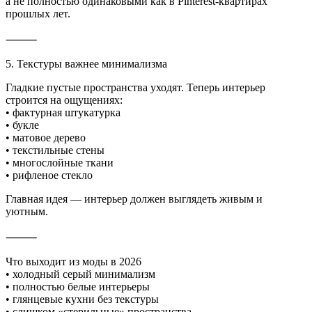
а не полностью одинаковыми как в Pinterest-квартирах
прошлых лет.
⸻
5. Текстуры важнее минимализма
Гладкие пустые пространства уходят. Теперь интерьер
строится на ощущениях:
• фактурная штукатурка
• букле
• матовое дерево
• текстильные стены
• многослойные ткани
• рифленое стекло
Главная идея — интерьер должен выглядеть живым и
уютным.
⸻
Что выходит из моды в 2026
• холодный серый минимализм
• полностью белые интерьеры
• глянцевые кухни без текстуры
• слишком «стерильные» пространства