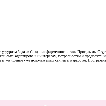
дтуризм Задача: Создание фирменного стиля Программы Студтур
лжен быть адаптирован к интересам, потребностям и предпочтен
е и улучшение уже используемых стилей и наработок Программ