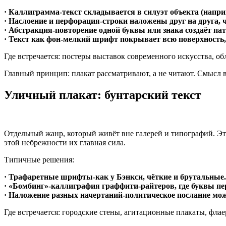
· Каллиграмма-текст складывается в силуэт объекта (напри
· Наслоение и перфорация-строки наложены друг на друга, 
· Абстракция-повторение одной буквы или знака создаёт па
· Текст как фон-мелкий шрифт покрывает всю поверхность, 
Где встречается: постеры выставок современного искусства, 
Главный принцип: плакат рассматривают, а не читают. Смысл в 
Уличный плакат: бунтарский текст
Отдельный жанр, который живёт вне галерей и типографий. Эт
этой небрежности их главная сила.
Типичные решения:
· Трафаретные шрифты-как у Бэнкси, чёткие и брутальные.
· «Бомбинг»-каллиграфия граффити-райтеров, где буквы п
· Наложение разных начертаний-политическое послание мож
Где встречается: городские стены, агитационные плакаты, флае