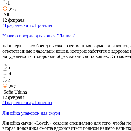
1
256
All
12 февраля
#Графический
#Проекты
Упаковки корма для кошек "Лапкер"
«Лапкер» — это бренд высококачественных кормов для кошек, с
ответственные владельцы кошек, которые заботятся о здоровье
натуральность и здоровый образ жизни своих кошек. Это може
6
4
2
257
Sofia Utkina
12 февраля
#Графический
#Проекты
Линейка упаковок для смузи
Линейка смузи «Lovely» создана специально для того, чтобы п
вторая половинка смогла вдохновиться пользой нашего напитк