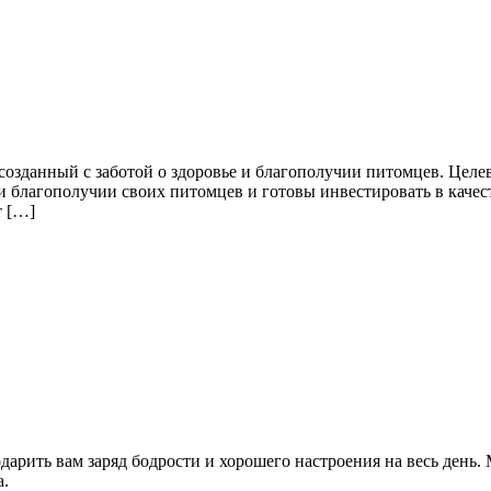
озданный с заботой о здоровье и благополучии питомцев. Целев
 и благополучии своих питомцев и готовы инвестировать в каче
т […]
одарить вам заряд бодрости и хорошего настроения на весь день
а.