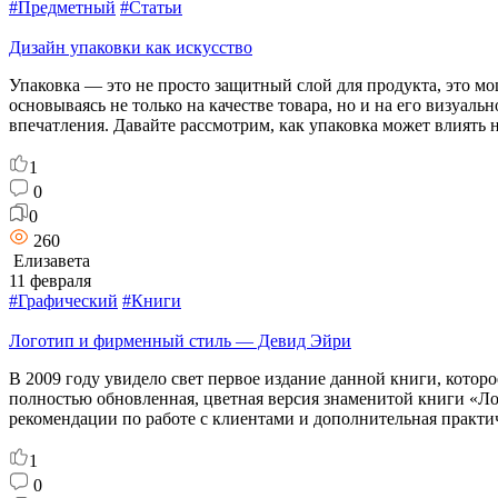
#Предметный
#Статьи
Дизайн упаковки как искусство
Упаковка — это не просто защитный слой для продукта, это 
основываясь не только на качестве товара, но и на его визуа
впечатления. Давайте рассмотрим, как упаковка может влиять 
1
0
0
260
Елизавета
11 февраля
#Графический
#Книги
Логотип и фирменный стиль — Девид Эйри
В 2009 году увидело свет первое издание данной книги, котор
полностью обновленная, цветная версия знаменитой книги «Ло
рекомендации по работе с клиентами и дополнительная практ
1
0