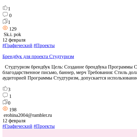
1
0
1
129
Sk.i. pok
12 февраля
#Графический
#Проекты
Брендбук для проекта Студтуризм
Студтуризм брендбук Цель: Создание брендбука Программы Сту
благодарственное письмо, баннер, мерч Требования: Стиль до
аудиторией Программы Студтуризм, допускается использовани
3
1
0
198
erohina2004@rambler.ru
12 февраля
#Графический
#Проекты