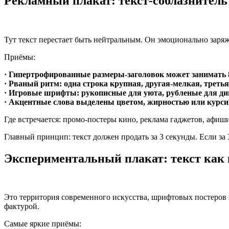
Рекламный плакат: текст-соблазнитель
Тут текст перестает быть нейтральным. Он эмоционально заряж
Приёмы:
· Гипертрофированные размеры-заголовок может занимать
· Рваный ритм: одна строка крупная, другая-мелкая, третья
· Игровые шрифты: рукописные для уюта, рубленые для ди
· Акцентные слова выделены цветом, жирностью или курсив
Где встречается: промо-постеры кино, реклама гаджетов, афиш
Главный принцип: текст должен продать за 3 секунды. Если за 
Экспериментальный плакат: текст как
Это территория современного искусства, шрифтовых постеров 
фактурой.
Самые яркие приёмы: