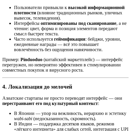
Пользователи привыкли к
высокой информационной
плотности
(влияние традиционных рынков, уличных
вывесок, телевидения).
Интерфейсы
оптимизированы под сканирование
, а не
чтение: цвет, форма и позиция элементов передают
смысл быстрее текста.
Часто используется
геймификация
: бейджи, уровни,
ежедневные награды — всё это повышает
вовлечённость без ощущения навязчивости.
Пример:
Pinduoduo
(китайский маркетплейс) — интерфейс
перегружен, но невероятно эффективен в стимулировании
совместных покупок и вирусного роста.
4.
Локализация до мелочей
Азиатские стартапы не просто переводят интерфейс — они
перестраивают его под культурный контекст
:
В Японии — упор на вежливость, иерархию и эстетику
wabi-sabi
(недосказанность, скромность).
В Индии — поддержка десятков языков, режимов
«лёгкого интернета» для слабых сетей, интеграция с UPI