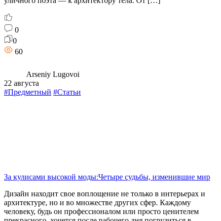
уличного поэта — к архитектору тела. От […]
0
0
60
Arseniy Lugovoi
22 августа
#Предметный
#Статьи
За кулисами высокой моды:Четыре судьбы, изменившие мир
Дизайн находит свое воплощение не только в интерьерах и
архитектуре, но и во множестве других сфер. Каждому
человеку, будь он профессионалом или просто ценителем
прекрасного, хочется после рабочего дня погрузиться в