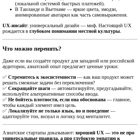
(локальной системой быстрых платежей).
В Таиланде и Вьетнаме — яркие цвета, эмодзи,
анимированные аватарки как часть самовыражения.
UX-инсайт
: универсальный дизайн — миф. Настоящий UX
рождается в
глубоком понимании местной культуры
.
Что можно перенять?
Даже если вы создаёте продукт для западной или российской
аудитории, азиатский опыт предлагает ценные уроки:
✅
Стремитесь к экосистемности
— как ваш продукт может
решать смежные задачи без переключения?
✅
Сокращайте шаги
— автоматизируйте, предугадывайте,
используйте альтернативные способы ввода.
✅
Не бойтесь плотности, если она обоснована
— главное,
чтобы каждый элемент имел цель.
✅
Локализуйте не только язык, но и поведение
—
адаптируйте тон, визуал и логику под менталитет.
Азиатские стартапы доказывают:
хороший UX — это не про
универсальные правила, а про глубокую эмпатию к