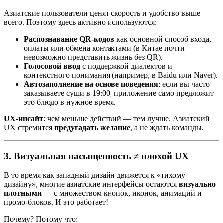
Азиатские пользователи ценят скорость и удобство выше
всего. Поэтому здесь активно используются:
Распознавание QR-кодов
как основной способ входа,
оплаты или обмена контактами (в Китае почти
невозможно представить жизнь без QR).
Голосовой ввод
с поддержкой диалектов и
контекстного понимания (например, в Baidu или Naver).
Автозаполнение на основе поведения
: если вы часто
заказываете суши в 19:00, приложение само предложит
это блюдо в нужное время.
UX-инсайт
: чем меньше действий — тем лучше. Азиатский
UX стремится
предугадать желание
, а не ждать команды.
3.
Визуальная насыщенность ≠ плохой UX
В то время как западный дизайн движется к «тихому
дизайну», многие азиатские интерфейсы остаются
визуально
плотными
— с множеством кнопок, иконок, анимаций и
промо-блоков. И это работает!
Почему? Потому что: