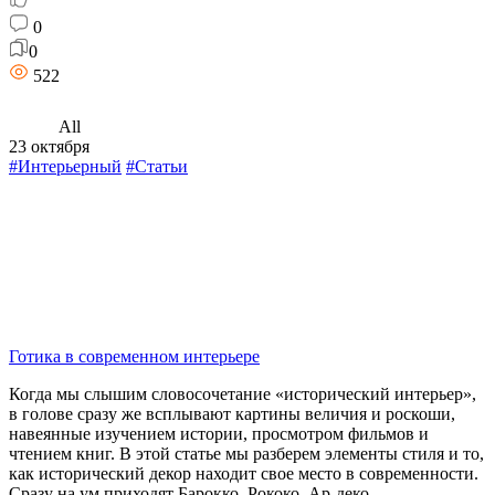
0
0
522
All
23 октября
#Интерьерный
#Статьи
Готика в современном интерьере
Когда мы слышим словосочетание «исторический интерьер»,
в голове сразу же всплывают картины величия и роскоши,
навеянные изучением истории, просмотром фильмов и
чтением книг. В этой статье мы разберем элементы стиля и то,
как исторический декор находит свое место в современности.
Сразу на ум приходят Барокко, Рококо, Ар-деко,