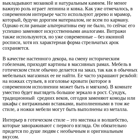
выкладывают мозаикой и натуральным камнем. Не менее
важную роль играет лепнина и ковка. Как уже отмечалось, в
современном интерьере часто используют дерево и мрамор,
который, будучи дорогим материалом, не всем по карману.
Однако если раньше альтернативы ему не было, то сейчас его
успешно заменяют искусственными аналогами. Витражи
также используются, но уже современные – без иконной
росписи, хотя их характерная форма стрельчатых арок
сохраняется.
В качестве настенного декора, на смену историческим
гобеленам, приходят картины в массивных рамах. Мебель в
готическом стиле обычно делается на заказ, так как в обычных
мебельных магазинах ее не найти. Ее часто украшают резьбой:
на ножках стульев, в изголовье кровати (которое в
современном исполнении может быть и мягким). В комнате
уместно будет выглядеть большое зеркало в рост. Сундук,
традиционный средних веков, сегодня заменяют комоды или
шкафы с витражными вставками, выполненными в том же
стиле, а ножки мебели могут быть выполнены из металла.
Интерьер в готическом стиле – это мистика и волшебство,
которые завораживают с первого взгляда. Он обязательно
придется по душе людям с необычным и оригинальным
вкусом.