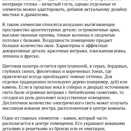
интерьере готика – нечастый гость, однако отдельные ее
элементы можно адаптировать, добавив актуальному дизайну
мистики и драматизма.
К таким элементам относятся визуально вытягивающие
пространство архитектурные детали: остроконечные арки,
высокие оконные проемы, тонкие колонны и сводчатые
потолки с балками. Воздушности помещению придает
большое количество окон. Характерны и эффектные
декоративные детали: красочные витражи, изысканная ковка,
лепнина и фрески.
Цветовая палитра остается приглушенной, в серых, бордовых,
глубоких синих, фиолетовых и коричневых тонах, где
практически всегда преобладают темные оттенки. Для
отделки традиционно используют дерево (например, дуб) или
камень. Если в прошлые века в соборах и дворцах источником
света были огромные витражи с библейскими сюжетами, то
сегодня их роль дополняет искусственное освещение.
Достаточное количество электрического света может излучать
массивная кованая люстра, расположенная в центре комнаты.
Один из главных элементов – камин, который часто
располагается в центре помещения. Его украшают коваными
деталями и решетками из бронзы или ее имитации,