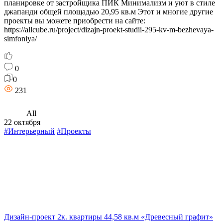
планировке от застройщика ПИК Минимализм и уют в стиле
джапанди общей площадью 20,95 кв.м Этот и многие другие
проекты вы можете приобрести на сайте:
https://allcube.ru/project/dizajn-proekt-studii-295-kv-m-bezhevaya-
simfoniya/
0
0
231
All
22 октября
#Интерьерный
#Проекты
Дизайн-проект 2к. квартиры 44,58 кв.м «Древесный графит»