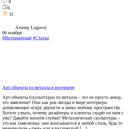
0
0
33
Arseniy Lugovoi
06 ноября
#Интерьерный
#Статьи
Арт-объекты из металла в интерьере
Арт-объекты (скульптуры) из металла – это не просто декор,
это заявление! Они как рок-звезды в мире интерьера,
добавляющие искру дерзости и шика любому пространству.
Хотите узнать, почему дизайнеры и клиенты сходят по ним с
ума? Давайте копнём глубже! Металлические скульптуры –
это как хамелеоны: они вписываются в любой стиль, будь то
минимализм «дзен» или классический […]