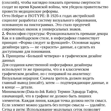
(coxcomb), чтобы наглядно показать причины смертности
солдат во время Крымской войны, чем убедила правительство
провести медицинские реформы.
Отто Нейрат и ISOTYPE: В 1920-х годах австрийский
социолог разработал систему визуального образования,
основанную на пиктограммах. Это стало предтечей
современных иконок и универсальных знаков.
2.
Философия структуры: Функциональность превыше декора
Как и в швейцарском стиле, в инфографике главенствует
принцип «Форма следует за функцией». Основная задача
дизайнера здесь — не «украсить» данные, а сделать их
доступными для понимания.
3.
Принципы «Большой четверки» в графическом дизайне
данных
Для создания качественной инфографики дизайнеры
используют те же принципы, что и в классическом
графическом дизайне, но с поправкой на аналитику:
Визуальная иерархия: Сначала зритель должен видеть
главный вывод (инсайт), затем — подтверждающие данные, и
в конце — детали.
Минимализм (Data-to-Ink Ratio): Термин Эдварда Тафти,
означающий, что в графике не должно быть лишних
элементов. Каждая линия, каждая точка должна нести смысл.
Если элемент можно удалить без потери смысла — удаляйте.
Сетка и ритм: Использование модульных сеток позволяет