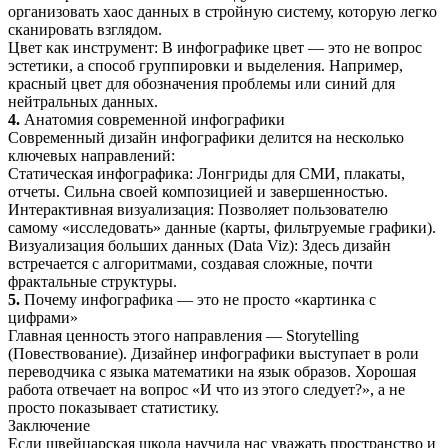
организовать хаос данных в стройную систему, которую легко
сканировать взглядом.
Цвет как инструмент: В инфографике цвет — это не вопрос
эстетики, а способ группировки и выделения. Например,
красный цвет для обозначения проблемы или синий для
нейтральных данных.
4.
Анатомия современной инфографики
Современный дизайн инфографики делится на несколько
ключевых направлений:
Статическая инфографика: Лонгриды для СМИ, плакаты,
отчеты. Сильна своей композицией и завершенностью.
Интерактивная визуализация: Позволяет пользователю
самому «исследовать» данные (карты, фильтруемые графики).
Визуализация больших данных (Data Viz): Здесь дизайн
встречается с алгоритмами, создавая сложные, почти
фрактальные структуры.
5.
Почему инфографика — это не просто «картинка с
цифрами»
Главная ценность этого направления — Storytelling
(Повествование). Дизайнер инфографики выступает в роли
переводчика с языка математики на язык образов. Хорошая
работа отвечает на вопрос «И что из этого следует?», а не
просто показывает статистику.
Заключение
Если швейцарская школа научила нас уважать пространство и