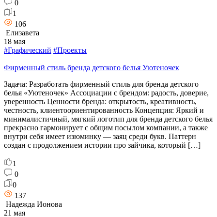
0
1
106
Елизавета
18 мая
#Графический
#Проекты
Фирменный стиль бренда детского белья Уютеночек
Задача: Разработать фирменный стиль для бренда детского
белья «Уютеночек» Ассоциации с брендом: радость, доверие,
уверенность Ценности бренда: открытость, креативность,
честность, клиентоориентированность Концепция: Яркий и
минималистичный, мягкий логотип для бренда детского белья
прекрасно гармонирует с общим посылом компании, а также
внутри себя имеет изюминку — заяц среди букв. Паттерн
создан с продолжением истории про зайчика, который […]
1
0
0
137
Надежда Ионова
21 мая