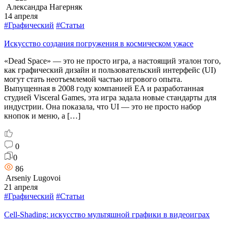
Александра Нагерняк
14 апреля
#Графический
#Статьи
Искусство создания погружения в космическом ужасе
«Dead Space» — это не просто игра, а настоящий эталон того,
как графический дизайн и пользовательский интерфейс (UI)
могут стать неотъемлемой частью игрового опыта.
Выпущенная в 2008 году компанией EA и разработанная
студией Visceral Games, эта игра задала новые стандарты для
индустрии. Она показала, что UI — это не просто набор
кнопок и меню, а […]
0
0
86
Arseniy Lugovoi
21 апреля
#Графический
#Статьи
Cell-Shading: искусство мультяшной графики в видеоиграх