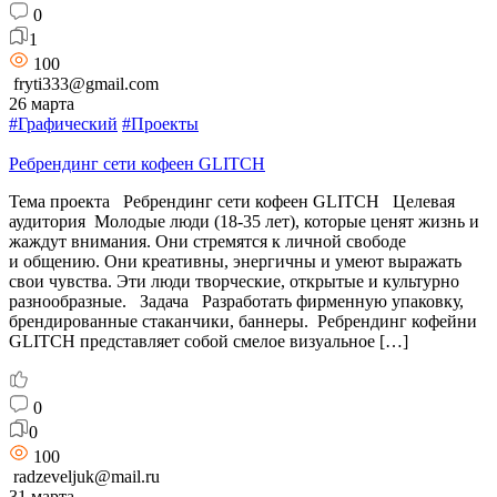
0
1
100
fryti333@gmail.com
26 марта
#Графический
#Проекты
Ребрендинг сети кофеен GLITCH
Тема проекта Ребрендинг сети кофеен GLITCH Целевая
аудитория Молодые люди (18-35 лет), которые ценят жизнь и
жаждут внимания. Они стремятся к личной свободе
и общению. Они креативны, энергичны и умеют выражать
свои чувства. Эти люди творческие, открытые и культурно
разнообразные. Задача Разработать фирменную упаковку,
брендированные стаканчики, баннеры. Ребрендинг кофейни
GLITCH представляет собой смелое визуальное […]
0
0
100
radzeveljuk@mail.ru
31 марта