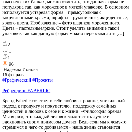
классических банках, можно отметить, что данная форма не
популярна так, как мороженое в мягкой упаковке. В основном
используется устарелая форма – прямоугольная с
закругленными краями, шрифты – рукописные, акцидентные,
яркого цвета. Изображение – фото шариков мороженного.
Цвета – пастельныеяркие. Стоит уделить внимание такой
упаковке, так как данную форму можно переосмыслить […]
2
1
1
96
Надежда Ионова
16 февраля
#Графический
#Проекты
Ребрендинг FABERLIC
Бренд Faberlic сочетает в себе любовь к родине, уникальный
подход к продукту и покупателю, поддержку семейных
ценностей и любовь к себе и к жизни. «Философия бренда:
Мы верим, что каждый человек может стать лучше и
вдохновить своим примером других. Ведь если мы к чему-то
стремимся и чего-то добиваемся – наша жизнь становится