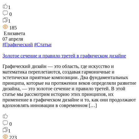
1
0
1
185
Елизавета
07 апреля
#Графический
#Статьи
Золотое сечение и правило третей в графическом дизайне
Графический дизайн — это область, где искусство и
математика переплетаются, создавая гармоничные и
эстетически приятные композиции. Два фундаментальных
принципа, которые на протяжении веков определяли развитие
дизайна, — это золотое сечение и правило третей. В этой
статье мы рассмотрим историю этих принципов, их
применение в графическом дизайне и то, как они продолжают
вдохновлять инновации в современном […]
0
1
223