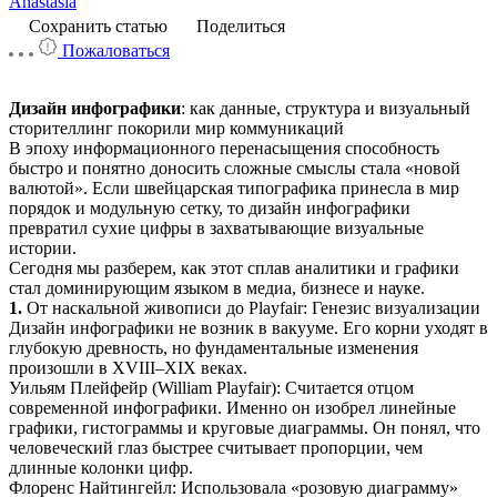
Anastasia
Сохранить статью
Поделиться
Пожаловаться
Дизайн инфографики
: как данные, структура и визуальный
сторителлинг покорили мир коммуникаций
В эпоху информационного перенасыщения способность
быстро и понятно доносить сложные смыслы стала «новой
валютой». Если швейцарская типографика принесла в мир
порядок и модульную сетку, то дизайн инфографики
превратил сухие цифры в захватывающие визуальные
истории.
Сегодня мы разберем, как этот сплав аналитики и графики
стал доминирующим языком в медиа, бизнесе и науке.
1.
От наскальной живописи до Playfair: Генезис визуализации
Дизайн инфографики не возник в вакууме. Его корни уходят в
глубокую древность, но фундаментальные изменения
произошли в XVIII–XIX веках.
Уильям Плейфейр (William Playfair): Считается отцом
современной инфографики. Именно он изобрел линейные
графики, гистограммы и круговые диаграммы. Он понял, что
человеческий глаз быстрее считывает пропорции, чем
длинные колонки цифр.
Флоренс Найтингейл: Использовала «розовую диаграмму»