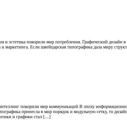
гия и эстетика покорили мир потребления. Графический дизайн 
и маркетинга. Если швейцарская типографика дала миру структу
орителлинг покорили мир коммуникаций В эпоху информационно
пографика принесла в мир порядок и модульную сетку, то диза
литики и графики стал […]