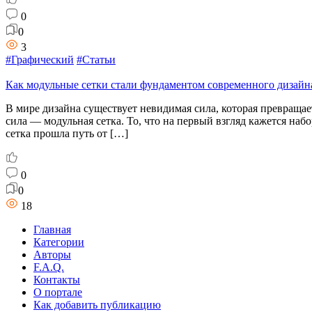
0
0
3
#Графический
#Статьи
Как модульные сетки стали фундаментом современного дизайн
В мире дизайна существует невидимая сила, которая превращ
сила — модульная сетка. То, что на первый взгляд кажется на
сетка прошла путь от […]
0
0
18
Главная
Категории
Авторы
F.A.Q.
Контакты
О портале
Как добавить публикацию