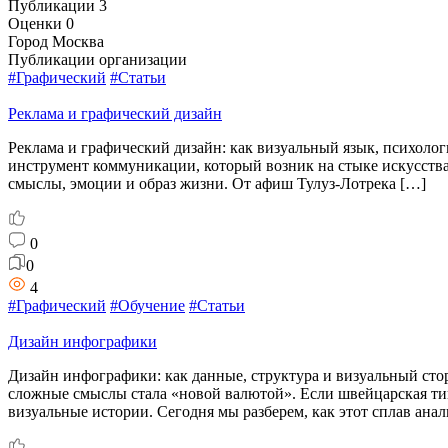
Публикации
3
Оценки
0
Город
Москва
Публикации организации
#Графический
#Статьи
Реклама и графический дизайн
Реклама и графический дизайн: как визуальный язык, психоло
инструмент коммуникации, который возник на стыке искусства 
смыслы, эмоции и образ жизни. От афиш Тулуз-Лотрека […]
0
0
4
#Графический
#Обучение
#Статьи
Дизайн инфографики
Дизайн инфографики: как данные, структура и визуальный ст
сложные смыслы стала «новой валютой». Если швейцарская ти
визуальные истории. Сегодня мы разберем, как этот сплав ана