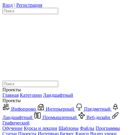
Вход
\
Регистрация
Проекты
Главная
Категории
Ландшафтный
Проекты
Инфопромо
Интерьерный
Предметный
Ландшафтный
Промышленный
Веб-дизайн
Графический
Обучение
Курсы и лекции
Шаблоны
Файлы
Программы
Статьи
Проекты
Интервью
Бизнес
Книги
Видео уроки