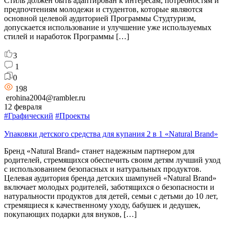
Стиль должен быть адаптирован к интересам, потребностям и
предпочтениям молодежи и студентов, которые являются
основной целевой аудиторией Программы Студтуризм,
допускается использование и улучшение уже используемых
стилей и наработок Программы […]
3
1
0
198
erohina2004@rambler.ru
12 февраля
#Графический
#Проекты
Упаковки детского средства для купания 2 в 1 «Natural Brand»
Бренд «Natural Brand» станет надежным партнером для
родителей, стремящихся обеспечить своим детям лучший уход
с использованием безопасных и натуральных продуктов.
Целевая аудитория бренда детских шампуней «Natural Brand»
включает молодых родителей, заботящихся о безопасности и
натуральности продуктов для детей, семьи с детьми до 10 лет,
стремящиеся к качественному уходу, бабушек и дедушек,
покупающих подарки для внуков, […]