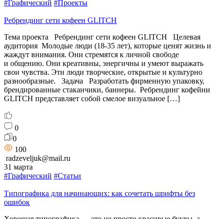
#Графический
#Проекты
Ребрендинг сети кофеен GLITCH
Тема проекта Ребрендинг сети кофеен GLITCH Целевая
аудитория Молодые люди (18-35 лет), которые ценят жизнь и
жаждут внимания. Они стремятся к личной свободе
и общению. Они креативны, энергичны и умеют выражать
свои чувства. Эти люди творческие, открытые и культурно
разнообразные. Задача Разработать фирменную упаковку,
брендированные стаканчики, баннеры. Ребрендинг кофейни
GLITCH представляет собой смелое визуальное […]
0
0
100
radzeveljuk@mail.ru
31 марта
#Графический
#Статьи
Типографика для начинающих: как сочетать шрифты без
ошибок
Хорошая типографика — это не просто красивые буквы, а