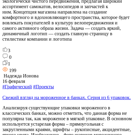
экологически чистого передвижения, предлагая широкий
ассортимент самокатов, велосипедов и запчастей к
ним. Концепция магазина направлена на создание
комфортного и вдохновляющего пространства, которое будет
вовлекать покупателей в культуру велопередвижения и
самого активного образа жизни. Задача — создать яркий,
динамичный логотип — создать главную страницу в
стилистике компании и логотипа
3
0
1
199
Надежда Ионова
16 февраля
#Графический
#Проекты
Свежий взгляд на мороженное в банках. Серия из 6 упаковок.
Анализируя существующие упаковки мороженого в
классических банках, можно отметить, что данная форма не
популярна так, как мороженое в мягкой упаковке. В основном
используется устарелая форма – прямоугольная с
закругленными краями, шрифты – рукописные, акцидентные,
яркого цвета. Изображение – фото шариков мороженного.