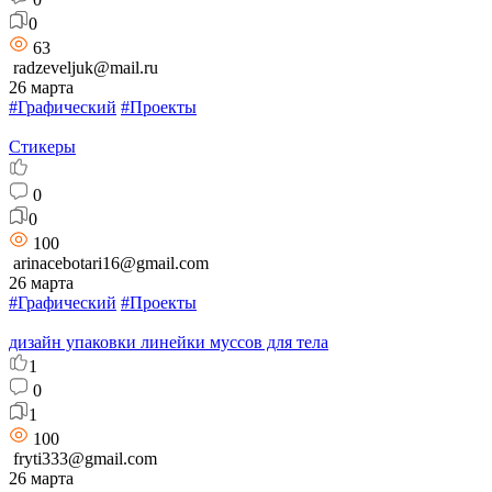
0
63
radzeveljuk@mail.ru
26 марта
#Графический
#Проекты
Стикеры
0
0
100
arinacebotari16@gmail.com
26 марта
#Графический
#Проекты
дизайн упаковки линейки муссов для тела
1
0
1
100
fryti333@gmail.com
26 марта