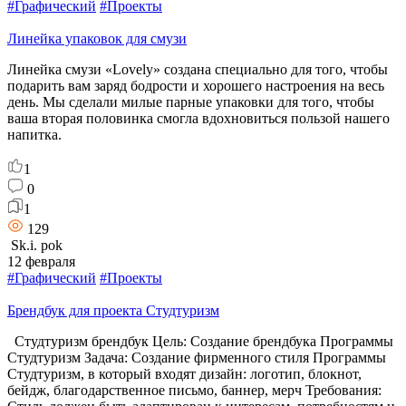
#Графический
#Проекты
Линейка упаковок для смузи
Линейка смузи «Lovely» создана специально для того, чтобы
подарить вам заряд бодрости и хорошего настроения на весь
день. Мы сделали милые парные упаковки для того, чтобы
ваша вторая половинка смогла вдохновиться пользой нашего
напитка.
1
0
1
129
Sk.i. pok
12 февраля
#Графический
#Проекты
Брендбук для проекта Студтуризм
Студтуризм брендбук Цель: Создание брендбука Программы
Студтуризм Задача: Создание фирменного стиля Программы
Студтуризм, в который входят дизайн: логотип, блокнот,
бейдж, благодарственное письмо, баннер, мерч Требования: