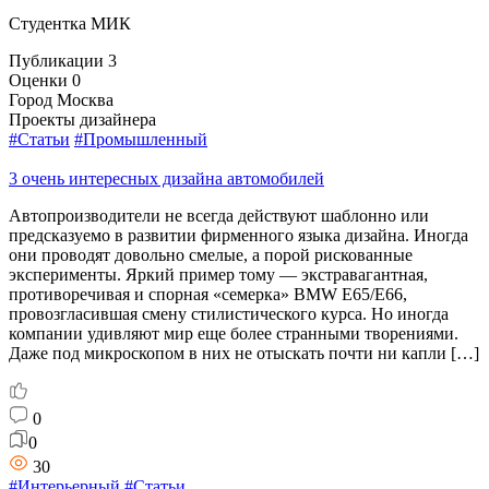
Студентка МИК
Публикации
3
Оценки
0
Город
Москва
Проекты дизайнера
#Статьи
#Промышленный
3 очень интересных дизайна автомобилей
Автопроизводители не всегда действуют шаблонно или
предсказуемо в развитии фирменного языка дизайна. Иногда
они проводят довольно смелые, а порой рискованные
эксперименты. Яркий пример тому — экстравагантная,
противоречивая и спорная «семерка» BMW E65/E66,
провозгласившая смену стилистического курса. Но иногда
компании удивляют мир еще более странными творениями.
Даже под микроскопом в них не отыскать почти ни капли […]
0
0
30
#Интерьерный
#Статьи