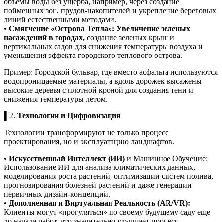
объемы воды без ущерба, например, через создание
пойменных зон, прудов-накопителей и укрепление береговых
линий естественными методами.
•
Смягчение «Острова Тепла»: Увеличение зеленых
насаждений в городах,
создание зеленых крыш и
вертикальных садов для снижения температуры воздуха и
уменьшения эффекта городского теплового острова.
Пример: Городской бульвар, где вместо асфальта используются
водопроницаемые материалы, а вдоль дорожек высажены
высокие деревья с плотной кроной для создания тени и
снижения температуры летом.
▌2.
Технологии и Цифровизация
Технологии трансформируют не только процесс
проектирования, но и эксплуатацию ландшафтов.
•
Искусственный Интеллект (ИИ)
и Машинное Обучение:
Использование ИИ для анализа климатических данных,
моделирования роста растений, оптимизации систем полива,
прогнозирования болезней растений и даже генерации
первичных дизайн-концепций.
•
Дополненная и Виртуальная Реальность (AR/VR):
Клиенты могут «прогуляться» по своему будущему саду еще
до начала работ, что значительно улучшает процесс