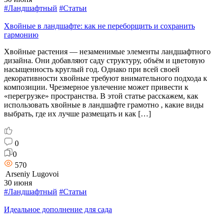
#Ландшафтный
#Статьи
Хвойные в ландшафте: как не переборщить и сохранить
гармонию
Хвойные растения — незаменимые элементы ландшафтного
дизайна. Они добавляют саду структуру, объём и цветовую
насыщенность круглый год. Однако при всей своей
декоративности хвойные требуют внимательного подхода к
композиции. Чрезмерное увлечение может привести к
«перегрузке» пространства. В этой статье расскажем, как
использовать хвойные в ландшафте грамотно , какие виды
выбрать, где их лучше размещать и как […]
0
0
570
Arseniy Lugovoi
30 июня
#Ландшафтный
#Статьи
Идеальное дополнение для сада