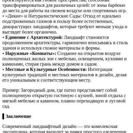
трансформироваться для различных целей: от зоны барбекю
до места для работы на свежем воздухе или спортивных игр.
• «Дикие» и Натуралистические Сады: Отход от идеально
подстриженных газонов в пользу более естественных,
дикорастущих ландшафтов, которые требуют меньше ухода и
выглядят более органично.
•
Единение с Архитектурой:
Ландшафт становится
продолжением архитектуры, гармонично вписываясь в стиль
здания и используя схожие материалы и формы.
•
Наружные «Комнаты»:
Создание на открытом воздухе
полноценных жилых зон с мебелью, освещением, кухнями и
каминами, стирая грань между домом и садом.
•
Местные и Культурные Особенности:
Интеграция
культурных традиций и местных материалов в дизайн, делая
его уникальным и соответствующим месту.
Пример: Загородный дом, где патио представляет собой
полноценную открытую гостиную с кухней, зоной отдыха с
мягкой мебелью и камином, плавно переходящую в луговой
сад.
▌
Заключение
Современный ландшафтный дизайн — это комплексная
дисциплина, которая выходит за рамки простого озеленения.