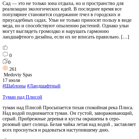
Сад — это не только зона отдыха, но и пространство для
реализации экологических идей. В последнее время все
популярнее становится содержание пчел в городских и
приусадебных садах. Ульи не только приносят пользу в виде
меда, но и способствуют опылению растений. Однако ульи
могут выглядеть громоздко и нарушать гармонию
ландшафтного дизайна, если их не вписать правильно. […]
0
0
261
Medoviy Spas
17 июля
#Шаблоны
#Ландшафтный
Туман над Плисой
туман над Плисой Просыпается тихая спокойная река Плиса.
Над водой поднимается туман. Он густой, завораживающий,
серый. Прибрежные деревья и кусты окрашены в серо-
розовый цвет солнца. Белая чайка летая над водой , заставляет
всех проснуться и радоваться наступившему дню.