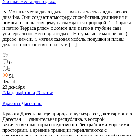
Уютные места для отдыха
🌷 Уютные места для отдыха — важная часть ландшафтного
дизайна. Они создают атмосферу спокойствия, уединения и
помогают по настоящему наслаждаться природой. 1. Террасы
и патио Терраса рядом с домом или патио в глубине сада —
универсальное место для отдыха. Натуральные материалы (
дерево, камень ), мягкая садовая мебель, подушки и пледы
делают пространство теплым и […]
0
0
51
leraad
23 декабря
#Ландшафтный
#Статьи
Красоты Дагестана
Красота Дагестана: где природа и культура создают гармонию
Дагестан — удивительная республика, в которой
величественные горы соседствуют с бескрайними морскими
просторами, а древние традиции переплетаются с
современностью. Это край, который поражает разнообразием