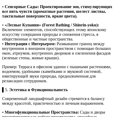
•
Сенсорные Сады: Проектирование зон, стимулирующих
все пять чувств (ароматные растения, шелест листвы,
тактильные поверхности, яркие цвета).
•
«Лесные Купания» (Forest Bathing / Shinrin-yoku):
Включение элементов, способствующих этому японскому
искусству созерцания природы и снижения стресса, в
общественные и частные пространства.
•
Интеграция с Интерьером:
Размывание границ между
внутренним и внешним пространством с помощью больших
окон, атриумов, внутренних двориков и озеленения фасадов
(зеленые стены, живые крыши).
Пример: Терраса в офисном здании с пышными растениями,
водоемом, удобными скамейками и звуковой системой,
имитирующей звуки природы, предназначенная для
релаксации сотрудников.
▌5.
Эстетика и Функциональность
Современный ландшафтный дизайн стремится к балансу
между красотой, практичностью и личным выражением.
•
Многофункциональные Пространства:
Сады и дворы
проектируются как гибкие пространства, способные