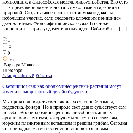
композиция, а философская модель мироустройства. Его суть
— в предельной лаконичности, символизме и гармонии с
природой. Создать такое пространство можно даже на
небольшом участке, если следовать ключевым принципам
дзэн‑эстетики. Философия японского сада В основе
концепции — три фундаментальных идеи: Ваби‑саби — […]
1
0
0
56
Варвара Можеева
18 ноября
#Ландшафтный
#Статьи
Светящийся сад: как биолюминесцентные растения могут
изменить ландшафтный дизайн будущего.
Мы привыкли видеть свет как искусственный: лампы,
подсветка, фонари. Но в природе свет давно существует сам
по себе. Это биолюминесценция: способность живых
организмов светиться, которую мы знаем по светлячкам,
морским планктонным вспышкам и редким грибам. Сегодня
эта природная магия постепенно становится новым