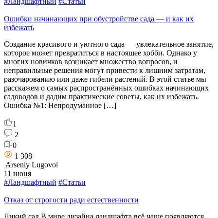
#Ландшафтный
#Статьи
Ошибки начинающих при обустройстве сада — и как их
избежать
Создание красивого и уютного сада — увлекательное занятие,
которое может превратиться в настоящее хобби. Однако у
многих новичков возникает множество вопросов, и
неправильные решения могут привести к лишним затратам,
разочарованию или даже гибели растений. В этой статье мы
расскажем о самых распространённых ошибках начинающих
садоводов и дадим практические советы, как их избежать.
Ошибка №1: Непродуманное […]
1
2
0
1 308
Arseniy Lugovoi
11 июня
#Ландшафтный
#Статьи
Отказ от строгости ради естественности
Дикий сад В мире дизайна ландшафта всё чаще появляются