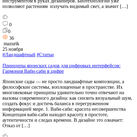
инструментом в руках дизайнеров. Биотехнологии уже
позволяют растениям излучать видимый свет, а значит […]
0
0
36
mazurik
25 ноября
#Ландшафтный
#Статьи
Принципы японских садов для цифровых интерфейсов:
Гармония Ваби-саби в цифре
Японские сады — не просто ландшафтные композиции, а
философские системы, воплощенные в пространстве. Их
многовековые принципы удивительно точно отвечают на
вызовы современного дизайна: как снизить визуальный шум,
создать фокус и достичь баланса в перегруженном
информацией мире. 1. Ваби-саби: красота несовершенства
Концепция ваби-саби находит красоту в простоте,
аутентичности и следах времени. В дизайне это означает:
Отказ от […]