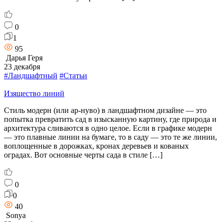
0
1
95
Дарья Геря
23 декабря
#Ландшафтный
#Статьи
Изящество линий
Стиль модерн (или ар-нуво) в ландшафтном дизайне — это
попытка превратить сад в изысканную картину, где природа и
архитектура сливаются в одно целое. Если в графике модерн
— это плавные линии на бумаге, то в саду — это те же линии,
воплощенные в дорожках, кронах деревьев и кованых
оградах. Вот основные черты сада в стиле […]
0
0
40
Sonya