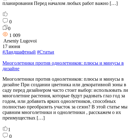
планирования Перед началом любых работ важно […]
0
0
1 009
Arseniy Lugovoi
17 июня
#Ландшафтный
#Статьи
Многолетники против однолетников: плюсы и минусы в
дизайне
Многолетники против однолетников: плюсы и минусы в
дизайне При создании цветника или декоративной зоны в
саду перед дизайнером часто стоит выбор: использовать ли
многолетние растения, которые будут радовать глаз год за
годом, или добавить ярких однолетников, способных
полностью преобразить участок за сезон? В этой статье мы
сравним многолетники и однолетники , расскажем о их
преимуществах […]
1
0