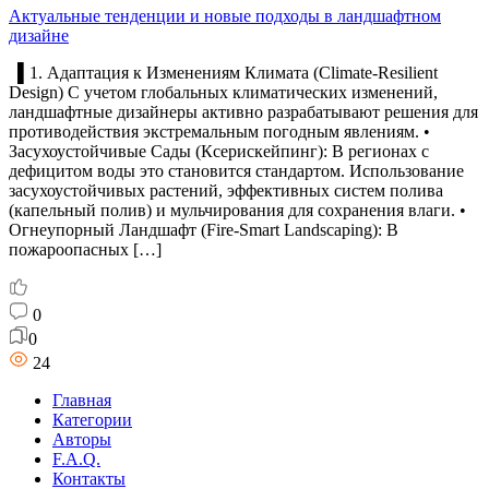
Актуальные тенденции и новые подходы в ландшафтном
дизайне
▌1. Адаптация к Изменениям Климата (Climate-Resilient
Design) С учетом глобальных климатических изменений,
ландшафтные дизайнеры активно разрабатывают решения для
противодействия экстремальным погодным явлениям. •
Засухоустойчивые Сады (Ксерискейпинг): В регионах с
дефицитом воды это становится стандартом. Использование
засухоустойчивых растений, эффективных систем полива
(капельный полив) и мульчирования для сохранения влаги. •
Огнеупорный Ландшафт (Fire-Smart Landscaping): В
пожароопасных […]
0
0
24
Главная
Категории
Авторы
F.A.Q.
Контакты