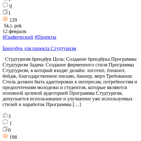
0
1
129
Sk.i. pok
12 февраля
#Графический
#Проекты
Брендбук для проекта Студтуризм
Студтуризм брендбук Цель: Создание брендбука Программы
Студтуризм Задача: Создание фирменного стиля Программы
Студтуризм, в который входят дизайн: логотип, блокнот,
бейдж, благодарственное письмо, баннер, мерч Требования:
Стиль должен быть адаптирован к интересам, потребностям и
предпочтениям молодежи и студентов, которые являются
основной целевой аудиторией Программы Студтуризм,
допускается использование и улучшение уже используемых
стилей и наработок Программы […]
3
1
0
198