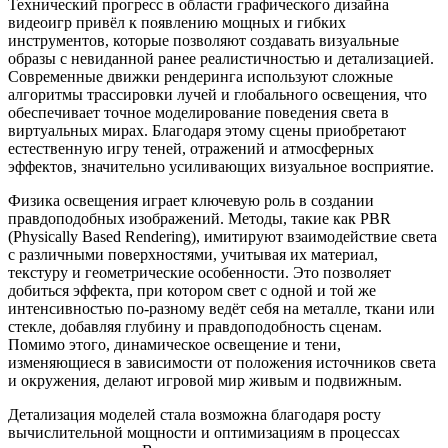
Технический прогресс в области графического дизайна
видеоигр привёл к появлению мощных и гибких
инструментов, которые позволяют создавать визуальные
образы с невиданной ранее реалистичностью и детализацией.
Современные движки рендеринга используют сложные
алгоритмы трассировки лучей и глобального освещения, что
обеспечивает точное моделирование поведения света в
виртуальных мирах. Благодаря этому сцены приобретают
естественную игру теней, отражений и атмосферных
эффектов, значительно усиливающих визуальное восприятие.
Физика освещения играет ключевую роль в создании
правдоподобных изображений. Методы, такие как PBR
(Physically Based Rendering), имитируют взаимодействие света
с различными поверхностями, учитывая их материал,
текстуру и геометрические особенности. Это позволяет
добиться эффекта, при котором свет с одной и той же
интенсивностью по-разному ведёт себя на металле, ткани или
стекле, добавляя глубину и правдоподобность сценам.
Помимо этого, динамическое освещение и тени,
изменяющиеся в зависимости от положения источников света
и окружения, делают игровой мир живым и подвижным.
Детализация моделей стала возможна благодаря росту
вычислительной мощности и оптимизациям в процессах