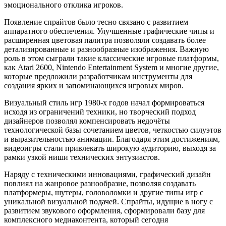
эмоционального отклика игроков.
Появление спрайтов было тесно связано с развитием
аппаратного обеспечения. Улучшенные графические чипы и
расширенная цветовая палитра позволяли создавать более
детализированные и разнообразные изображения. Важную
роль в этом сыграли такие классические игровые платформы,
как Atari 2600, Nintendo Entertainment System и многие другие,
которые предложили разработчикам инструменты для
создания ярких и запоминающихся игровых миров.
Визуальный стиль игр 1980-х годов начал формироваться
исходя из ограничений техники, но творческий подход
дизайнеров позволял компенсировать недочёты
технологической базы сочетанием цветов, четкостью силуэтов
и выразительностью анимации. Благодаря этим достижениям,
видеоигры стали привлекать широкую аудиторию, выходя за
рамки узкой ниши технических энтузиастов.
Наряду с техническими инновациями, графический дизайн
повлиял на жанровое разнообразие, позволяя создавать
платформеры, шутеры, головоломки и другие типы игр с
уникальной визуальной подачей. Спрайты, идущие в ногу с
развитием звукового оформления, сформировали базу для
комплексного медиаконтента, который сегодня