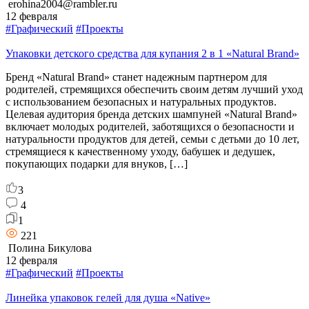
erohina2004@rambler.ru
12 февраля
#Графический
#Проекты
Упаковки детского средства для купания 2 в 1 «Natural Brand»
Бренд «Natural Brand» станет надежным партнером для
родителей, стремящихся обеспечить своим детям лучший уход
с использованием безопасных и натуральных продуктов.
Целевая аудитория бренда детских шампуней «Natural Brand»
включает молодых родителей, заботящихся о безопасности и
натуральности продуктов для детей, семьи с детьми до 10 лет,
стремящиеся к качественному уходу, бабушек и дедушек,
покупающих подарки для внуков, […]
3
4
1
221
Полина Бикулова
12 февраля
#Графический
#Проекты
Линейка упаковок гелей для душа «Native»