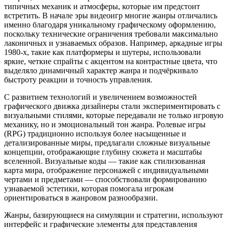
типичных механик и атмосферы, которые им предстоит
встретить. В начале эры видеоигр многие жанры отличались
именно благодаря уникальному графическому оформлению,
поскольку технические ограничения требовали максимально
лаконичных и узнаваемых образов. Например, аркадные игры
1980-х, такие как платформеры и шутеры, использовали
яркие, четкие спрайты с акцентом на контрастные цвета, что
выделяло динамичный характер жанра и подчёркивало
быстроту реакции и точность управления.
С развитием технологий и увеличением возможностей
графического движка дизайнеры стали экспериментировать с
визуальными стилями, которые передавали не только игровую
механику, но и эмоциональный тон жанра. Ролевые игры
(RPG) традиционно используя более насыщенные и
детализированные миры, предлагали сложные визуальные
концепции, отображающие глубину сюжета и масштабы
вселенной. Визуальные коды — такие как стилизованная
карта мира, отображение персонажей с индивидуальными
чертами и предметами — способствовали формированию
узнаваемой эстетики, которая помогала игрокам
ориентироваться в жанровом разнообразии.
Жанры, базирующиеся на симуляции и стратегии, используют
интерфейс и графические элементы для представления