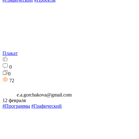
Плакат
0
0
72
e.a.gorchakova@gmail.com
12 февраля
#Программы
#Графический