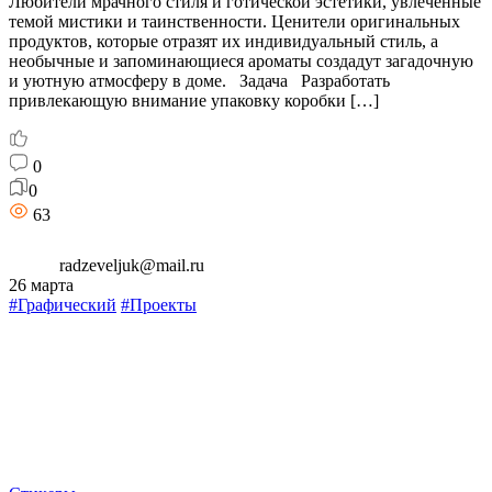
Любители мрачного стиля и готической эстетики, увлечённые
темой мистики и таинственности. Ценители оригинальных
продуктов, которые отразят их индивидуальный стиль, а
необычные и запоминающиеся ароматы создадут загадочную
и уютную атмосферу в доме. Задача Разработать
привлекающую внимание упаковку коробки […]
0
0
63
radzeveljuk@mail.ru
26 марта
#Графический
#Проекты