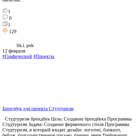
1
0
1
129
Sk.i. pok
12 февраля
#Графический
#Проекты
Брендбук для проекта Студтуризм
Студтуризм брендбук Цель: Создание брендбука Программы
Студтуризм Задача: Создание фирменного стиля Программы
Студтуризм, в который входят дизайн: логотип, блокнот,
бейдж, благодарственное письмо, баннер, мерч Требования: