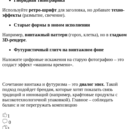
Гибридная типографика
Используйте
ретро-шрифт
для заголовка, но добавьте
техно-
эффекты
(размытие, свечение).
Старые формы в новом исполнении
Например,
винтажный паттерн
(горох, клетка), но в
гладком
3D-рендере
.
Футуристичный глитч на винтажном фоне
Наложите цифровые искажения на старую фотографию – это
создаст эффект «машины времени».
Сочетание винтажа и футуризма – это
диалог эпох
. Такой
подход подойдет брендам, которые хотят показать связь
традиций и инноваций (например, крафтовые продукты с
высокотехнологичной упаковкой). Главное – соблюдать
баланс и не перегружать композицию
1
0
1