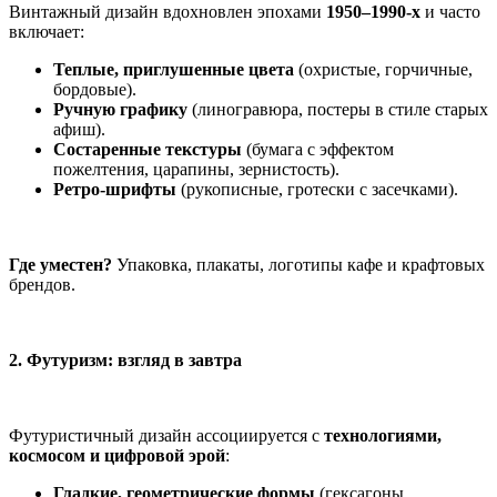
Винтажный дизайн вдохновлен эпохами
1950–1990-х
и часто
включает:
Теплые, приглушенные цвета
(охристые, горчичные,
бордовые).
Ручную графику
(линогравюра, постеры в стиле старых
афиш).
Состаренные текстуры
(бумага с эффектом
пожелтения, царапины, зернистость).
Ретро-шрифты
(рукописные, гротески с засечками).
Где уместен?
Упаковка, плакаты, логотипы кафе и крафтовых
брендов.
2. Футуризм: взгляд в завтра
Футуристичный дизайн ассоциируется с
технологиями,
космосом и цифровой эрой
:
Гладкие, геометрические формы
(гексагоны,