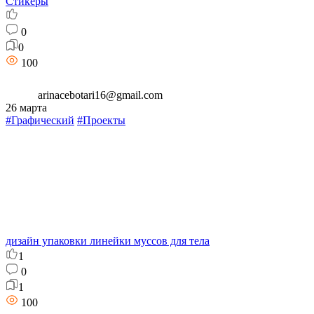
Стикеры
0
0
100
arinacebotari16@gmail.com
26 марта
#Графический
#Проекты
дизайн упаковки линейки муссов для тела
1
0
1
100