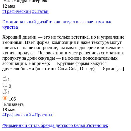
Александра Нагерняк
12 мая
#Графический
#Статьи
Эмоциональный дизайн: как визуал вызывает нужные
чувства
Хороший дизайн — это не только эстетика, но и управление
эмоциями. Цвет, форма, композиция и даже текстура могут
влиять на наше настроение, вызывать доверие или желание
купить продукт. Человек принимает решение о симпатии к
продукту за доли секунды — на основе подсознательных
ассоциаций. Например: — Круглые формы кажутся
дружелюбными (логотипы Coca-Cola, Disney). — Яркие […]
1
0
1
106
Елизавета
18 мая
#Графический
#Проекты
Фирменный стиль бренда детского белья Уютеночек