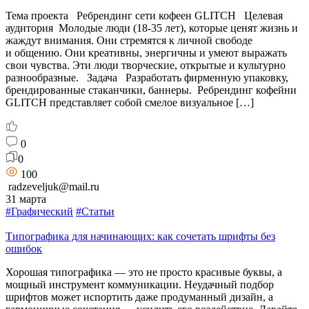
Тема проекта Ребрендинг сети кофеен GLITCH Целевая
аудитория Молодые люди (18-35 лет), которые ценят жизнь и
жаждут внимания. Они стремятся к личной свободе
и общению. Они креативны, энергичны и умеют выражать
свои чувства. Эти люди творческие, открытые и культурно
разнообразные. Задача Разработать фирменную упаковку,
брендированные стаканчики, баннеры. Ребрендинг кофейни
GLITCH представляет собой смелое визуальное […]
0
0
100
radzeveljuk@mail.ru
31 марта
#Графический
#Статьи
Типографика для начинающих: как сочетать шрифты без
ошибок
Хорошая типографика — это не просто красивые буквы, а
мощный инструмент коммуникации. Неудачный подбор
шрифтов может испортить даже продуманный дизайн, а