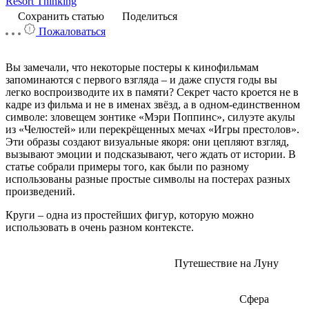
Resort Thinking
Сохранить статью
Поделиться
Пожаловаться
Вы замечали, что некоторые постеры к кинофильмам
запоминаются с первого взгляда – и даже спустя годы вы
легко воспроизводите их в памяти? Секрет часто кроется не в
кадре из фильма и не в именах звёзд, а в одном‑единственном
символе: зловещем зонтике «Мэри Поппинс», силуэте акулы
из «Челюстей» или перекрёщенных мечах «Игры престолов».
Эти образы создают визуальные якоря: они цепляют взгляд,
вызывают эмоции и подсказывают, чего ждать от истории. В
статье собрали примеры того, как были по разному
использованы разные простые символы на постерах разных
произведений.
Круги – одна из простейших фигур, которую можно
использовать в очень разном контексте.
Путешествие на Луну
Сфера