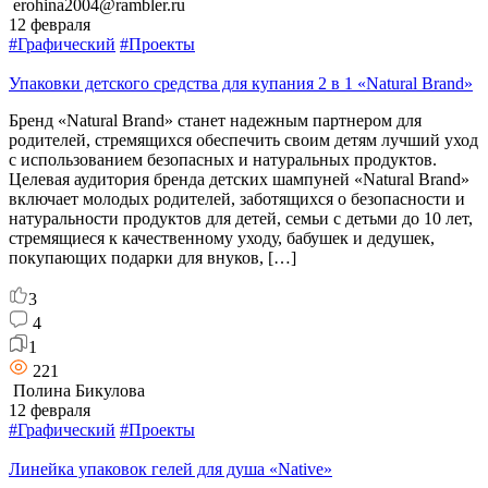
erohina2004@rambler.ru
12 февраля
#Графический
#Проекты
Упаковки детского средства для купания 2 в 1 «Natural Brand»
Бренд «Natural Brand» станет надежным партнером для
родителей, стремящихся обеспечить своим детям лучший уход
с использованием безопасных и натуральных продуктов.
Целевая аудитория бренда детских шампуней «Natural Brand»
включает молодых родителей, заботящихся о безопасности и
натуральности продуктов для детей, семьи с детьми до 10 лет,
стремящиеся к качественному уходу, бабушек и дедушек,
покупающих подарки для внуков, […]
3
4
1
221
Полина Бикулова
12 февраля
#Графический
#Проекты
Линейка упаковок гелей для душа «Native»