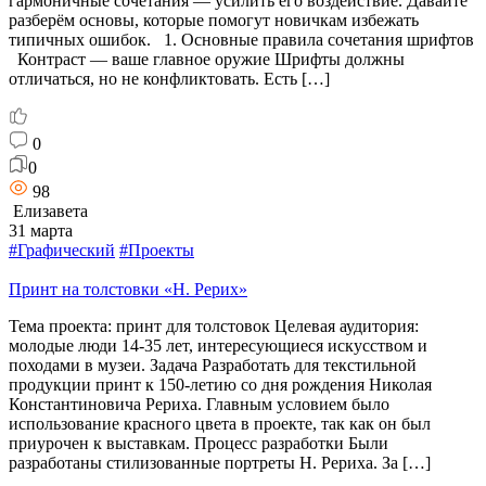
гармоничные сочетания — усилить его воздействие. Давайте
разберём основы, которые помогут новичкам избежать
типичных ошибок. 1. Основные правила сочетания шрифтов
Контраст — ваше главное оружие Шрифты должны
отличаться, но не конфликтовать. Есть […]
0
0
98
Елизавета
31 марта
#Графический
#Проекты
Принт на толстовки «Н. Рерих»
Тема проекта: принт для толстовок Целевая аудитория:
молодые люди 14-35 лет, интересующиеся искусством и
походами в музеи. Задача Разработать для текстильной
продукции принт к 150-летию со дня рождения Николая
Константиновича Рериха. Главным условием было
использование красного цвета в проекте, так как он был
приурочен к выставкам. Процесс разработки Были
разработаны стилизованные портреты Н. Рериха. За […]