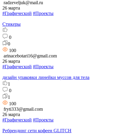
radzeveljuk@mail.ru
26 марта
#Графический
#Проекты
Стикеры
0
0
100
arinacebotari16@gmail.com
26 марта
#Графический
#Проекты
дизайн упаковки линейки муссов для тела
1
0
1
100
fryti333@gmail.com
26 марта
#Графический
#Проекты
Ребрендинг сети кофеен GLITCH