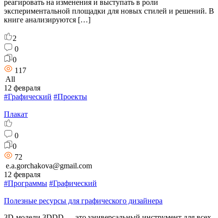
реагировать на изменения и выступать в роли
экспериментальной площадки для новых стилей и решений. В
книге анализируются […]
2
0
0
117
All
12 февраля
#Графический
#Проекты
Плакат
0
0
72
e.a.gorchakova@gmail.com
12 февраля
#Программы
#Графический
Полезные ресурсы для графического дизайнера
3D-модели 3DDD — это универсальный инструмент для всех,