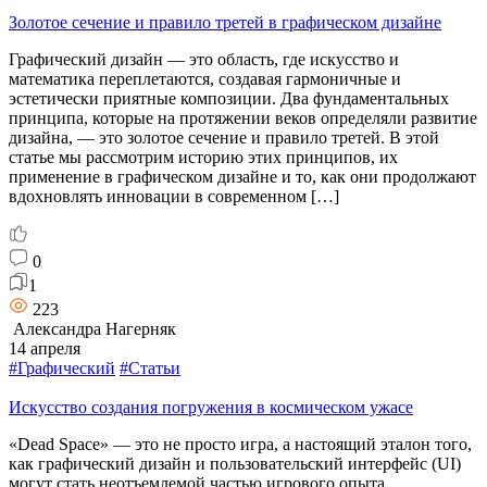
Золотое сечение и правило третей в графическом дизайне
Графический дизайн — это область, где искусство и
математика переплетаются, создавая гармоничные и
эстетически приятные композиции. Два фундаментальных
принципа, которые на протяжении веков определяли развитие
дизайна, — это золотое сечение и правило третей. В этой
статье мы рассмотрим историю этих принципов, их
применение в графическом дизайне и то, как они продолжают
вдохновлять инновации в современном […]
0
1
223
Александра Нагерняк
14 апреля
#Графический
#Статьи
Искусство создания погружения в космическом ужасе
«Dead Space» — это не просто игра, а настоящий эталон того,
как графический дизайн и пользовательский интерфейс (UI)
могут стать неотъемлемой частью игрового опыта.