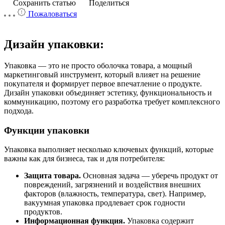
Сохранить статью
Поделиться
Пожаловаться
Дизайн
упаковки:
Упаковка
— это
не
просто
оболочка
товара,
а
мощный
маркетинговый
инструмент,
который
влияет
на
решение
покупателя
и
формирует
первое
впечатление
о
продукте.
Дизайн
упаковки
объединяет
эстетику,
функциональность
и
коммуникацию,
поэтому
его
разработка
требует
комплексного
подхода.
Функции
упаковки
Упаковка
выполняет
несколько
ключевых
функций,
которые
важны
как
для
бизнеса,
так
и
для
потребителя:
Защита
товара.
Основная
задача
— уберечь
продукт
от
повреждений,
загрязнений
и
воздействия
внешних
факторов
(влажность,
температура,
свет).
Например,
вакуумная
упаковка
продлевает
срок
годности
продуктов.
Информационная
функция.
Упаковка
содержит