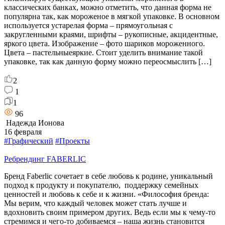
классических банках, можно отметить, что данная форма не
популярна так, как мороженое в мягкой упаковке. В основном
используется устарелая форма – прямоугольная с
закругленными краями, шрифты – рукописные, акцидентные,
яркого цвета. Изображение – фото шариков мороженного.
Цвета – пастельныеяркие. Стоит уделить внимание такой
упаковке, так как данную форму можно переосмыслить […]
2
1
1
96
Надежда Ионова
16 февраля
#Графический
#Проекты
Ребрендинг FABERLIC
Бренд Faberlic сочетает в себе любовь к родине, уникальный
подход к продукту и покупателю, поддержку семейных
ценностей и любовь к себе и к жизни. «Философия бренда:
Мы верим, что каждый человек может стать лучше и
вдохновить своим примером других. Ведь если мы к чему-то
стремимся и чего-то добиваемся – наша жизнь становится