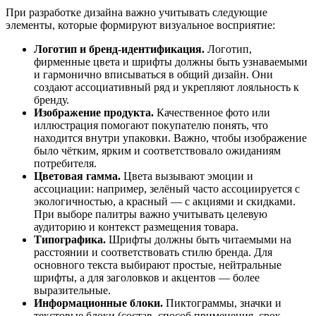
При
разработке
дизайна
важно
учитывать
следующие
элементы,
которые
формируют
визуальное
восприятие:
Логотип
и
бренд‑идентификация.
Логотип,
фирменные
цвета
и
шрифты
должны
быть
узнаваемыми
и
гармонично
вписываться
в
общий
дизайн.
Они
создают
ассоциативный
ряд
и
укрепляют
лояльность
к
бренду.
Изображение
продукта.
Качественное
фото
или
иллюстрация
помогают
покупателю
понять,
что
находится
внутри
упаковки.
Важно,
чтобы
изображение
было
чётким,
ярким
и
соответствовало
ожиданиям
потребителя.
Цветовая
гамма.
Цвета
вызывают
эмоции
и
ассоциации:
например,
зелёный
часто
ассоциируется
с
экологичностью,
а
красный
— с
акциями
и
скидками.
При
выборе
палитры
важно
учитывать
целевую
аудиторию
и
контекст
размещения
товара.
Типографика.
Шрифты
должны
быть
читаемыми
на
расстоянии
и
соответствовать
стилю
бренда.
Для
основного
текста
выбирают
простые,
нейтральные
шрифты,
а
для
заголовков
и
акцентов
— более
выразительные.
Информационные
блоки.
Пиктограммы,
значки
и
текстовые
блоки
(состав,
способ
применения,
срок