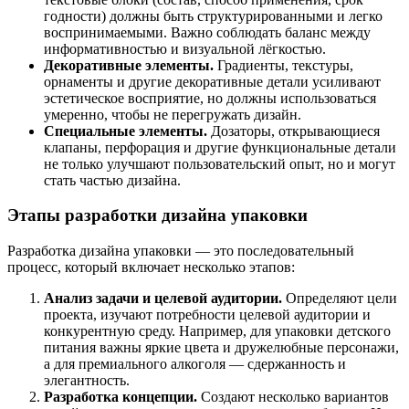
годности)
должны
быть
структурированными
и
легко
воспринимаемыми.
Важно
соблюдать
баланс
между
информативностью
и
визуальной
лёгкостью.
Декоративные
элементы.
Градиенты,
текстуры,
орнаменты
и
другие
декоративные
детали
усиливают
эстетическое
восприятие,
но
должны
использоваться
умеренно,
чтобы
не
перегружать
дизайн.
Специальные
элементы.
Дозаторы,
открывающиеся
клапаны,
перфорация
и
другие
функциональные
детали
не
только
улучшают
пользовательский
опыт,
но
и
могут
стать
частью
дизайна.
Этапы
разработки
дизайна
упаковки
Разработка
дизайна
упаковки
— это
последовательный
процесс,
который
включает
несколько
этапов:
Анализ
задачи
и
целевой
аудитории.
Определяют
цели
проекта,
изучают
потребности
целевой
аудитории
и
конкурентную
среду.
Например,
для
упаковки
детского
питания
важны
яркие
цвета
и
дружелюбные
персонажи,
а
для
премиального
алкоголя
— сдержанность
и
элегантность.
Разработка
концепции.
Создают
несколько
вариантов