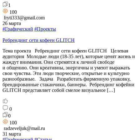
1
100
fryti333@gmail.com
26 марта
#Графический
#Проекты
Ребрендинг сети кофеен GLITCH
Тема проекта Ребрендинг сети кофеен GLITCH Целевая
аудитория Молодые люди (18-35 лет), которые ценят жизнь и
жаждут внимания. Они стремятся к личной свободе
и общению. Они креативны, энергичны и умеют выражать
свои чувства. Эти люди творческие, открытые и культурно
разнообразные. Задача Разработать фирменную упаковку,
брендированные стаканчики, баннеры. Ребрендинг кофейни
GLITCH представляет собой смелое визуальное […]
0
0
100
radzeveljuk@mail.ru
31 марта
#Графический
#Статьи