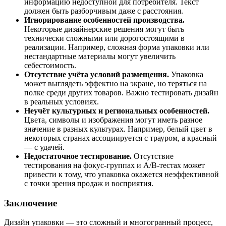
информацию
недоступной
для
потребителя.
Текст
должен
быть
разборчивым
даже
с
расстояния.
Игнорирование
особенностей
производства.
Некоторые
дизайнерские
решения
могут
быть
технически
сложными
или
дорогостоящими
в
реализации.
Например,
сложная
форма
упаковки
или
нестандартные
материалы
могут
увеличить
себестоимость.
Отсутствие
учёта
условий
размещения.
Упаковка
может
выглядеть
эффектно
на
экране,
но
теряться
на
полке
среди
других
товаров.
Важно
тестировать
дизайн
в
реальных
условиях.
Неучёт
культурных
и
региональных
особенностей.
Цвета,
символы
и
изображения
могут
иметь
разное
значение
в
разных
культурах.
Например,
белый
цвет
в
некоторых
странах
ассоциируется
с
трауром,
а
красный
— с
удачей.
Недостаточное
тестирование.
Отсутствие
тестирования
на
фокус‑группах
и
А/В‑тестах
может
привести
к
тому,
что
упаковка
окажется
неэффективной
с
точки
зрения
продаж
и
восприятия.
Заключение
Дизайн
упаковки
— это
сложный
и
многогранный
процесс,