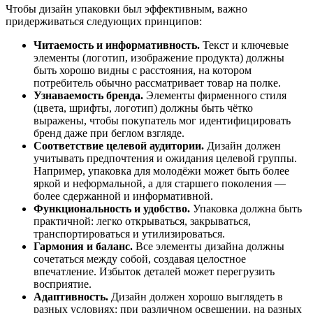
Чтобы
дизайн
упаковки
был
эффективным,
важно
придерживаться
следующих
принципов:
Читаемость
и
информативность.
Текст
и
ключевые
элементы
(логотип,
изображение
продукта)
должны
быть
хорошо
видны
с
расстояния,
на
котором
потребитель
обычно
рассматривает
товар
на
полке.
Узнаваемость
бренда.
Элементы
фирменного
стиля
(цвета,
шрифты,
логотип)
должны
быть
чётко
выражены,
чтобы
покупатель
мог
идентифицировать
бренд
даже
при
беглом
взгляде.
Соответствие
целевой
аудитории.
Дизайн
должен
учитывать
предпочтения
и
ожидания
целевой
группы.
Например,
упаковка
для
молодёжи
может
быть
более
яркой
и
неформальной,
а
для
старшего
поколения
—
более
сдержанной
и
информативной.
Функциональность
и
удобство.
Упаковка
должна
быть
практичной:
легко
открываться,
закрываться,
транспортироваться
и
утилизироваться.
Гармония
и
баланс.
Все
элементы
дизайна
должны
сочетаться
между
собой,
создавая
целостное
впечатление.
Избыток
деталей
может
перегрузить
восприятие.
Адаптивность.
Дизайн
должен
хорошо
выглядеть
в
разных
условиях:
при
различном
освещении,
на
разных