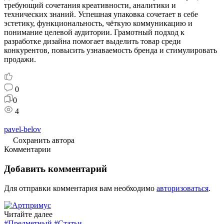
требующий
сочетания
креативности,
аналитики
и
технических
знаний.
Успешная
упаковка
сочетает
в
себе
эстетику,
функциональность,
чёткую
коммуникацию
и
понимание
целевой
аудитории.
Грамотный
подход
к
разработке
дизайна
помогает
выделить
товар
среди
конкурентов,
повысить
узнаваемость
бренда
и
стимулировать
продажи.
0
0
4
pavel-belov
Сохранить автора
Комментарии
Добавить комментарий
Для отправки комментария вам необходимо
авторизоваться
.
Читайте далее
#Предметный
#Статьи