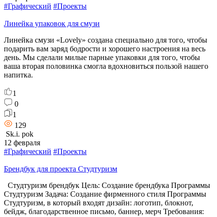
#Графический
#Проекты
Линейка упаковок для смузи
Линейка смузи «Lovely» создана специально для того, чтобы
подарить вам заряд бодрости и хорошего настроения на весь
день. Мы сделали милые парные упаковки для того, чтобы
ваша вторая половинка смогла вдохновиться пользой нашего
напитка.
1
0
1
129
Sk.i. pok
12 февраля
#Графический
#Проекты
Брендбук для проекта Студтуризм
Студтуризм брендбук Цель: Создание брендбука Программы
Студтуризм Задача: Создание фирменного стиля Программы
Студтуризм, в который входят дизайн: логотип, блокнот,
бейдж, благодарственное письмо, баннер, мерч Требования: