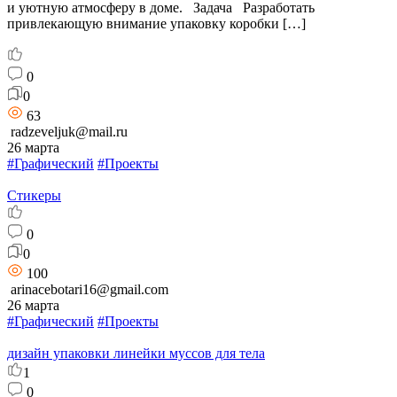
и уютную атмосферу в доме. Задача Разработать
привлекающую внимание упаковку коробки […]
0
0
63
radzeveljuk@mail.ru
26 марта
#Графический
#Проекты
Стикеры
0
0
100
arinacebotari16@gmail.com
26 марта
#Графический
#Проекты
дизайн упаковки линейки муссов для тела
1
0