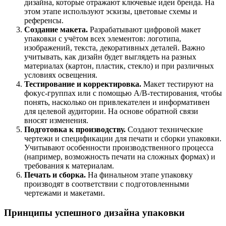
дизайна,
которые
отражают
ключевые
идеи
бренда.
На
этом
этапе
используют
эскизы,
цветовые
схемы
и
референсы.
Создание
макета.
Разрабатывают
цифровой
макет
упаковки
с
учётом
всех
элементов:
логотипа,
изображений,
текста,
декоративных
деталей.
Важно
учитывать,
как
дизайн
будет
выглядеть
на
разных
материалах
(картон,
пластик,
стекло)
и
при
различных
условиях
освещения.
Тестирование
и
корректировка.
Макет
тестируют
на
фокус‑группах
или
с
помощью
А/В‑тестирования,
чтобы
понять,
насколько
он
привлекателен
и
информативен
для
целевой
аудитории.
На
основе
обратной
связи
вносят
изменения.
Подготовка
к
производству.
Создают
технические
чертежи
и
спецификации
для
печати
и
сборки
упаковки.
Учитывают
особенности
производственного
процесса
(например,
возможность
печати
на
сложных
формах)
и
требования
к
материалам.
Печать
и
сборка.
На
финальном
этапе
упаковку
производят
в
соответствии
с
подготовленными
чертежами
и
макетами.
Принципы
успешного
дизайна
упаковки