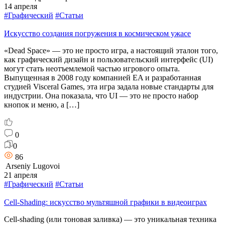
14 апреля
#Графический
#Статьи
Искусство создания погружения в космическом ужасе
«Dead Space» — это не просто игра, а настоящий эталон того,
как графический дизайн и пользовательский интерфейс (UI)
могут стать неотъемлемой частью игрового опыта.
Выпущенная в 2008 году компанией EA и разработанная
студией Visceral Games, эта игра задала новые стандарты для
индустрии. Она показала, что UI — это не просто набор
кнопок и меню, а […]
0
0
86
Arseniy Lugovoi
21 апреля
#Графический
#Статьи
Cell-Shading: искусство мультяшной графики в видеоиграх
Cell-shading (или тоновая заливка) — это уникальная техника