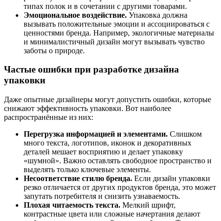
типах
полок
и
в
сочетании
с
другими
товарами.
Эмоциональное
воздействие.
Упаковка
должна
вызывать
положительные
эмоции
и
ассоциироваться
с
ценностями
бренда.
Например,
экологичные
материалы
и
минималистичный
дизайн
могут
вызывать
чувство
заботы
о
природе.
Частые
ошибки
при
разработке
дизайна
упаковки
Даже
опытные
дизайнеры
могут
допустить
ошибки,
которые
снижают
эффективность
упаковки.
Вот
наиболее
распространённые
из
них:
Перегрузка
информацией
и
элементами.
Слишком
много
текста,
логотипов,
иконок
и
декоративных
деталей
мешает
восприятию
и
делает
упаковку
«шумной».
Важно
оставлять
свободное
пространство
и
выделять
только
ключевые
элементы.
Несоответствие
стилю
бренда.
Если
дизайн
упаковки
резко
отличается
от
других
продуктов
бренда,
это
может
запутать
потребителя
и
снизить
узнаваемость.
Плохая
читаемость
текста.
Мелкий
шрифт,
контрастные
цвета
или
сложные
начертания
делают