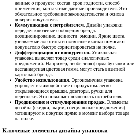
данные
о
продукте:
состав,
срок
годности,
способ
применения,
контактные
данные
производителя.
Это
обязательное
требование
законодательства
и
основа
доверия
покупателя.
Коммуникация
с
потребителем.
Дизайн
упаковки
передаёт
ключевые
сообщения
бренда:
позиционирование,
ценности,
эмоции.
Яркие
цвета,
узнаваемые
логотипы
и
понятные
иконки
помогают
покупателю
быстро
сориентироваться
на
полке.
Дифференциация
от
конкурентов.
Уникальная
упаковка
выделяет
товар
среди
аналогичных
предложений.
Например,
необычная
форма
бутылки
или
нестандартная
цветовая
гамма
могут
стать
визитной
карточкой
бренда.
Удобство
использования.
Эргономичная
упаковка
упрощает
взаимодействие
с
продуктом:
легко
открывающиеся
крышки,
дозаторы,
ручки
для
переноски.
Это
повышает
лояльность
потребителя.
Продвижение
и
стимулирование
продаж.
Элементы
дизайна
(скидки,
акции,
специальные
предложения)
мотивируют
к
покупке
прямо
в
момент
выбора
товара
на
полке.
Ключевые
элементы
дизайна
упаковки