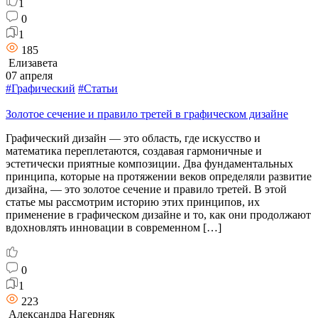
1
0
1
185
Елизавета
07 апреля
#Графический
#Статьи
Золотое сечение и правило третей в графическом дизайне
Графический дизайн — это область, где искусство и
математика переплетаются, создавая гармоничные и
эстетически приятные композиции. Два фундаментальных
принципа, которые на протяжении веков определяли развитие
дизайна, — это золотое сечение и правило третей. В этой
статье мы рассмотрим историю этих принципов, их
применение в графическом дизайне и то, как они продолжают
вдохновлять инновации в современном […]
0
1
223
Александра Нагерняк