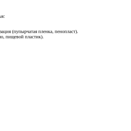
ия:
зация (пупырчатая пленка, пенопласт).
о, пищевой пластик).