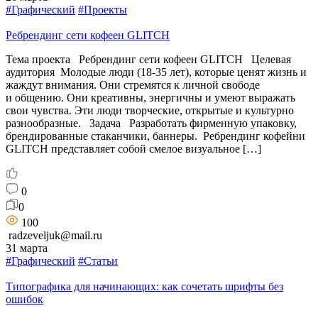
#Графический
#Проекты
Ребрендинг сети кофеен GLITCH
Тема проекта Ребрендинг сети кофеен GLITCH Целевая
аудитория Молодые люди (18-35 лет), которые ценят жизнь и
жаждут внимания. Они стремятся к личной свободе
и общению. Они креативны, энергичны и умеют выражать
свои чувства. Эти люди творческие, открытые и культурно
разнообразные. Задача Разработать фирменную упаковку,
брендированные стаканчики, баннеры. Ребрендинг кофейни
GLITCH представляет собой смелое визуальное […]
0
0
100
radzeveljuk@mail.ru
31 марта
#Графический
#Статьи
Типографика для начинающих: как сочетать шрифты без
ошибок