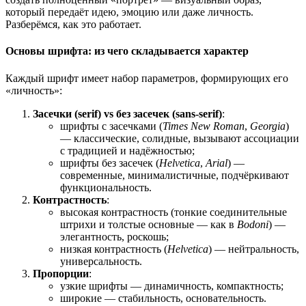
который передаёт идею, эмоцию или даже личность.
Разберёмся, как это работает.
Основы шрифта: из чего складывается характер
Каждый шрифт имеет набор параметров, формирующих его
«личность»:
Засечки (serif) vs без засечек (sans‑serif)
:
шрифты с засечками (
Times New Roman
,
Georgia
)
— классические, солидные, вызывают ассоциации
с традицией и надёжностью;
шрифты без засечек (
Helvetica
,
Arial
) —
современные, минималистичные, подчёркивают
функциональность.
Контрастность
:
высокая контрастность (тонкие соединительные
штрихи и толстые основные — как в
Bodoni
) —
элегантность, роскошь;
низкая контрастность (
Helvetica
) — нейтральность,
универсальность.
Пропорции
:
узкие шрифты — динамичность, компактность;
широкие — стабильность, основательность.