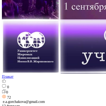
Плакат
0
0
72
e.a.gorchakova@gmail.com
12 февраля