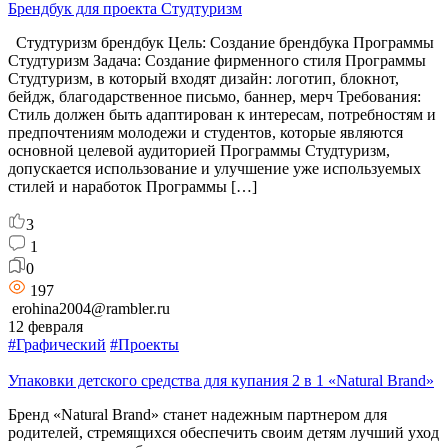
Брендбук для проекта Студтуризм
Студтуризм брендбук Цель: Создание брендбука Программы
Студтуризм Задача: Создание фирменного стиля Программы
Студтуризм, в который входят дизайн: логотип, блокнот,
бейдж, благодарственное письмо, баннер, мерч Требования:
Стиль должен быть адаптирован к интересам, потребностям и
предпочтениям молодежи и студентов, которые являются
основной целевой аудиторией Программы Студтуризм,
допускается использование и улучшение уже используемых
стилей и наработок Программы […]
3
1
0
197
erohina2004@rambler.ru
12 февраля
#Графический
#Проекты
Упаковки детского средства для купания 2 в 1 «Natural Brand»
Бренд «Natural Brand» станет надежным партнером для
родителей, стремящихся обеспечить своим детям лучший уход