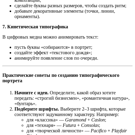
композиции;
сделайте буквы разных размеров, чтобы создать ритм;
добавьте декоративные элементы (точки, линии,
орнаменты).
7. Кинетическая типографика
В цифровых медиа можно анимировать текст:
пусть буквы «собираются» в портрет;
создайте эффект «текстового дождя»;
анимируйте появление слов по очереди.
Практические советы по созданию типографического
портрета
Начните с идеи.
Определите, какой образ хотите
передать: «строгий бизнесмен», «романтичная натура»,
«бунтарь».
Подберите шрифты.
Выберите 2–3 шрифта, которые
соответствуют задуманному характеру. Например:
для «классика» —
Garamond
+
Caslon
;
для «технаря» —
Futura
+
Consolas
;
для «творческой личности» —
Pacifico
+
Playfair