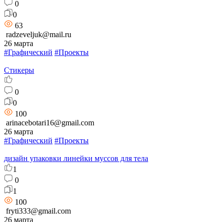
0
0
63
radzeveljuk@mail.ru
26 марта
#Графический
#Проекты
Стикеры
0
0
100
arinacebotari16@gmail.com
26 марта
#Графический
#Проекты
дизайн упаковки линейки муссов для тела
1
0
1
100
fryti333@gmail.com
26 марта