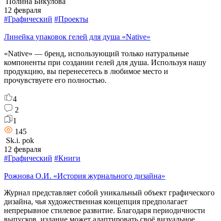
Полина Бикулова
12 февраля
#Графический
#Проекты
Линейка упаковок гелей для душа «Native»
«Native» — бренд, использующий только натуральные
компоненты при создании гелей для душа. Используя нашу
продукцию, вы перенесетесь в любимое место и
прочувствуете его полностью.
4
2
1
145
Sk.i. pok
12 февраля
#Графический
#Книги
Рожнова О.И. «История журнального дизайна»
Журнал представляет собой уникальный объект графического
дизайна, чья художественная концепция предполагает
непрерывное стилевое развитие. Благодаря периодичности
выпусков, издание может адаптировать своё визуальное