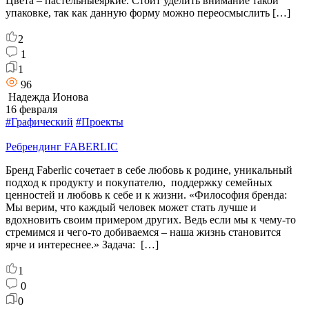
Цвета – пастельныеяркие. Стоит уделить внимание такой
упаковке, так как данную форму можно переосмыслить […]
2
1
1
96
Надежда Ионова
16 февраля
#Графический
#Проекты
Ребрендинг FABERLIC
Бренд Faberlic сочетает в себе любовь к родине, уникальный
подход к продукту и покупателю, поддержку семейных
ценностей и любовь к себе и к жизни. «Философия бренда:
Мы верим, что каждый человек может стать лучше и
вдохновить своим примером других. Ведь если мы к чему-то
стремимся и чего-то добиваемся – наша жизнь становится
ярче и интереснее.» Задача: […]
1
0
0