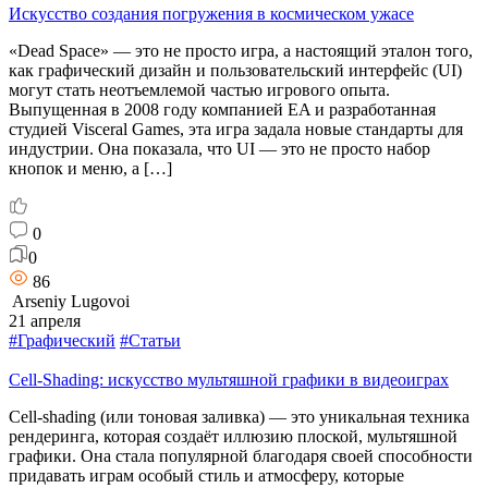
Искусство создания погружения в космическом ужасе
«Dead Space» — это не просто игра, а настоящий эталон того,
как графический дизайн и пользовательский интерфейс (UI)
могут стать неотъемлемой частью игрового опыта.
Выпущенная в 2008 году компанией EA и разработанная
студией Visceral Games, эта игра задала новые стандарты для
индустрии. Она показала, что UI — это не просто набор
кнопок и меню, а […]
0
0
86
Arseniy Lugovoi
21 апреля
#Графический
#Статьи
Cell-Shading: искусство мультяшной графики в видеоиграх
Cell-shading (или тоновая заливка) — это уникальная техника
рендеринга, которая создаёт иллюзию плоской, мультяшной
графики. Она стала популярной благодаря своей способности
придавать играм особый стиль и атмосферу, которые