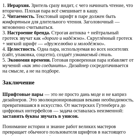
1.
Иерархия.
Зритель сразу видит, с чего начинать чтение, что
вторично. Плохая пара всё смешивает в кашу.
2.
Читаемость.
Текстовый шрифт в паре должен быть
комфортным
для длительного чтения. Заголовочный —
мгновенно считываться.
3.
Настроение бренда.
Строгая антиква + нейтральный
гротеск звучат как
«дорого и надёжно»
. Скруглённый гротеск
+ мягкий шрифт —
«дружелюбно и молодёжно»
.
4.
Целостность
. Одна пара, используемая во всех носителях
(сайт, упаковка, соцсети), создаёт
узнаваемый стиль
.
5.
Экономия времени.
Готовая проверенная пара избавляет от
мучений
«как это соединить»
. Дизайнер сосредотачивается
на смысле, а не на подборе.
Заключение
Шрифтовые пары
— это не просто дань моде и не каприз
дизайнеров. Это эволюционировавшая веками необходимость,
превратившаяся в искусство. От мастерских Гутенберга до
цифровых интерфейсов — задача оставалась неизменной:
заставить буквы звучать в унисон.
Понимание истории и знание работ великих мастеров
превращает обычного пользователя шрифтов в настоящего