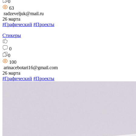
0
63
radzeveljuk@mail.ru
26 марта
#Графический
#Проекты
Стикеры
0
0
100
arinacebotari16@gmail.com
26 марта
#Графический
#Проекты