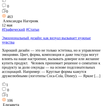
0
0
463
Александра Нагерняк
12 мая
#Графический
#Статьи
Эмоциональный дизайн: как визуал вызывает нужные
чувства
Хороший дизайн — это не только эстетика, но и управление
эмоциями. Цвет, форма, композиция и даже текстура могут
влиять на наше настроение, вызывать доверие или желание
купить продукт. Человек принимает решение о симпатии к
продукту за доли секунды — на основе подсознательных
ассоциаций. Например: — Круглые формы кажутся
дружелюбными (логотипы Coca-Cola, Disney). — Яркие […]
1
0
1
106
Елизавета