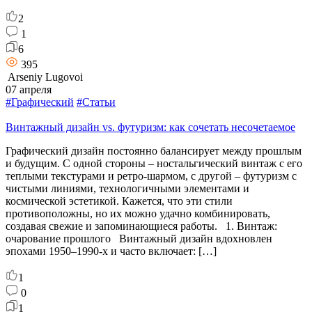
2
1
6
395
Arseniy Lugovoi
07 апреля
#Графический
#Статьи
Винтажный дизайн vs. футуризм: как сочетать несочетаемое
Графический дизайн постоянно балансирует между прошлым
и будущим. С одной стороны – ностальгический винтаж с его
теплыми текстурами и ретро-шармом, с другой – футуризм с
чистыми линиями, технологичными элементами и
космической эстетикой. Кажется, что эти стили
противоположны, но их можно удачно комбинировать,
создавая свежие и запоминающиеся работы. 1. Винтаж:
очарование прошлого Винтажный дизайн вдохновлен
эпохами 1950–1990-х и часто включает: […]
1
0
1