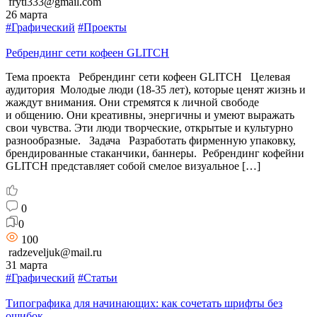
fryti333@gmail.com
26 марта
#Графический
#Проекты
Ребрендинг сети кофеен GLITCH
Тема проекта Ребрендинг сети кофеен GLITCH Целевая
аудитория Молодые люди (18-35 лет), которые ценят жизнь и
жаждут внимания. Они стремятся к личной свободе
и общению. Они креативны, энергичны и умеют выражать
свои чувства. Эти люди творческие, открытые и культурно
разнообразные. Задача Разработать фирменную упаковку,
брендированные стаканчики, баннеры. Ребрендинг кофейни
GLITCH представляет собой смелое визуальное […]
0
0
100
radzeveljuk@mail.ru
31 марта
#Графический
#Статьи
Типографика для начинающих: как сочетать шрифты без
ошибок