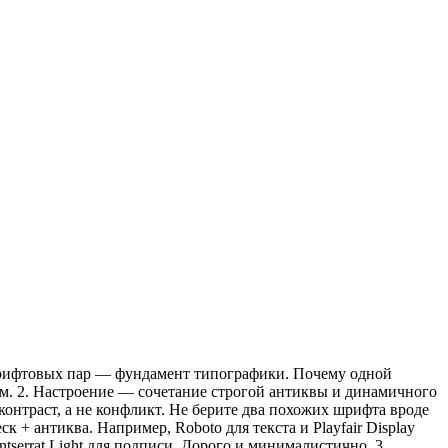
а шрифтовых пар — фундамент типографики. Почему одной
ям. 2. Настроение — сочетание строгой антиквы и динамичного
 контраст, а не конфликт. Не берите два похожих шрифта вроде
ск + антиква. Например, Roboto для текста и Playfair Display
tserrat Light для подписи. Дорого и минималистично. 3.