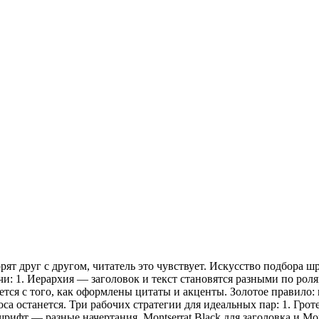
рят друг с другом, читатель это чувствует. Искусство подбор
и: 1. Иерархия — заголовок и текст становятся разными по рол
ается с того, как оформлены цитаты и акценты. Золотое правило:
оса останется. Три рабочих стратегии для идеальных пар: 1. Гроте
рифт — разные начертания. Montserrat Black для заголовка и Mon