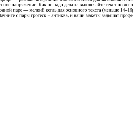
есное напряжение. Как не надо делать: выключайте текст по ле
одной паре — мелкий кегль для основного текста (меньше 14–
. Начните с пары гротеск + антиква, и ваши макеты задышат про