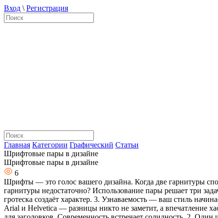
Вход
\
Регистрация
Главная
Категории
Графический
Статьи
Шрифтовые пары в дизайне
Шрифтовые пары в дизайне
6
Шрифты — это голос вашего дизайна. Когда две гарнитуры спо
гарнитуры недостаточно? Использование пары решает три задач
гротеска создаёт характер. 3. Узнаваемость — ваш стиль начин
Arial и Helvetica — разницы никто не заметит, а впечатление ха
для заголовков. Современность встречает солидность. 2. Один ш