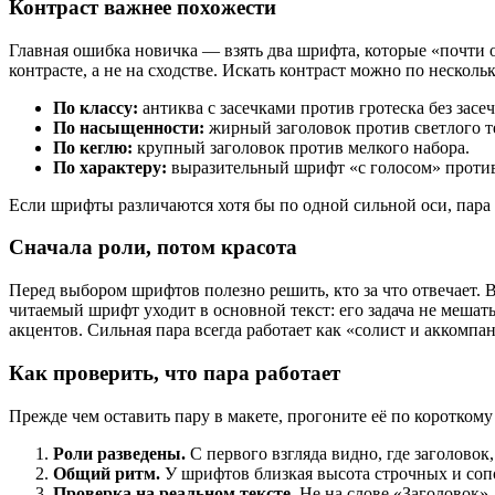
Контраст важнее похожести
Главная ошибка новичка — взять два шрифта, которые «почти од
контрасте, а не на сходстве. Искать контраст можно по несколь
По классу:
антиква с засечками против гротеска без засеч
По насыщенности:
жирный заголовок против светлого т
По кеглю:
крупный заголовок против мелкого набора.
По характеру:
выразительный шрифт «с голосом» против
Если шрифты различаются хотя бы по одной сильной оси, пара 
Сначала роли, потом красота
Перед выбором шрифтов полезно решить, кто за что отвечает. 
читаемый шрифт уходит в основной текст: его задача не мешат
акцентов. Сильная пара всегда работает как «солист и аккомпан
Как проверить, что пара работает
Прежде чем оставить пару в макете, прогоните её по короткому
Роли разведены.
С первого взгляда видно, где заголовок, 
Общий ритм.
У шрифтов близкая высота строчных и соп
Проверка на реальном тексте.
Не на слове «Заголовок», 