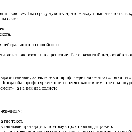
инаковые». Глаз сразу чувствует, что между ними что-то не так,
ким осям:
ек.
екста.
 нейтрального и спокойного.
читается как осознанное решение. Если различий нет, остаётся
Выразительный, характерный шрифт берёт на себя заголовки: его
ь. Когда оба шрифта яркие, они перетягивают внимание и конкур
емент», а не как два солиста.
 чек-листу:
а где текст.
оставимые пропорции, поэтому строки выглядят ровно.
а на настоящем предложении и в тех размерах, в которых пара б