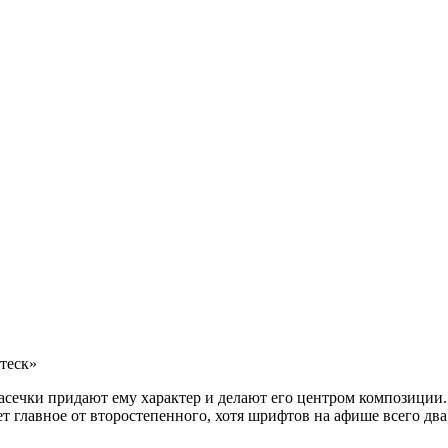
теск»
сечки придают ему характер и делают его центром композиции. 
ет главное от второстепенного, хотя шрифтов на афише всего два