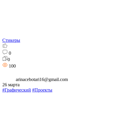
Стикеры
0
0
100
arinacebotari16@gmail.com
26 марта
#Графический
#Проекты