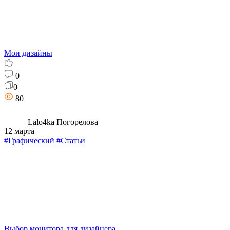
Мои дизайны
0
0
80
Lalo4ka Погорелова
12 марта
#Графический
#Статьи
Выбор монитора для дизайнера