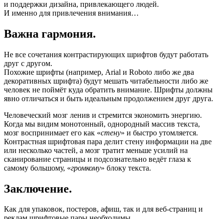
и поддержки дизайна, привлекающего людей.
И именно для привлечения внимания…
Важна гармония.
Не все сочетания контрастирующих шрифтов будут работать
друг с другом.
Похожие шрифты (например, Arial и Roboto либо же два
декоративных шрифта) будут мешать читабельности либо же
человек не поймёт куда обратить внимание. Шрифты должны
явно отличаться и быть идеальным продолжением друг друга.
Человеческий мозг ленив и стремится экономить энергию.
Когда мы видим монотонный, однородный массив текста,
мозг воспринимает его как «
стену
» и быстро утомляется.
Контрастная шрифтовая пара делит стену информации на две
или несколько частей, а мозг тратит меньше усилий на
сканирование страницы и подсознательно ведёт глаза к
самому большому, «
громкому
» блоку текста.
Заключение.
Как для упаковок, постеров, афиш, так и для веб-страниц и
реклам шрифтовые пары необходимы.