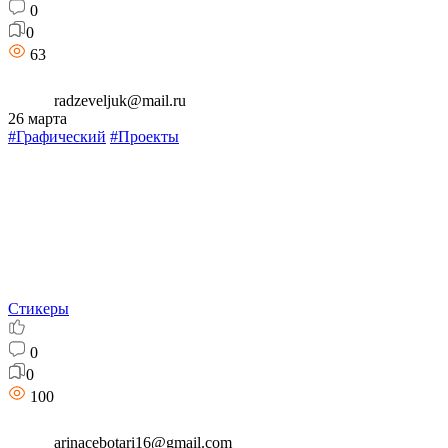
0
0
63
radzeveljuk@mail.ru
26 марта
#Графический
#Проекты
Стикеры
0
0
100
arinacebotari16@gmail.com