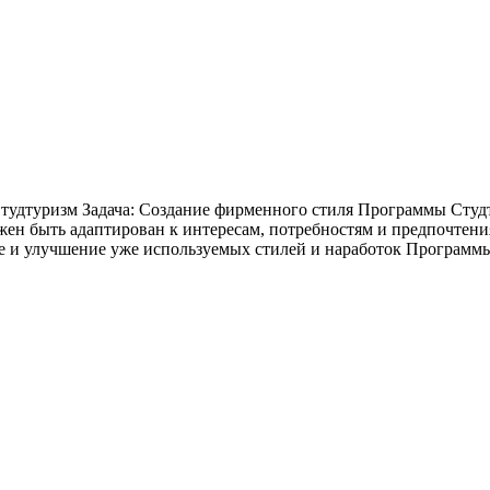
дтуризм Задача: Создание фирменного стиля Программы Студтур
лжен быть адаптирован к интересам, потребностям и предпочтен
е и улучшение уже используемых стилей и наработок Программ