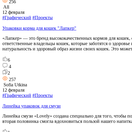
256
All
12 февраля
#Графический
#Проекты
Упаковки корма для кошек "Лапкер"
«Лапкер» — это бренд высококачественных кормов для кошек, с
ответственные владельцы кошек, которые заботятся о здоровье
натуральность и здоровый образ жизни своих кошек. Это може
6
4
2
257
Sofia Utkina
12 февраля
#Графический
#Проекты
Линейка упаковок для смузи
Линейка смузи «Lovely» создана специально для того, чтобы п
вторая половинка смогла вдохновиться пользой нашего напитк