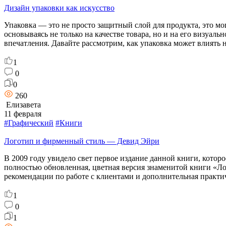
Дизайн упаковки как искусство
Упаковка — это не просто защитный слой для продукта, это 
основываясь не только на качестве товара, но и на его визуа
впечатления. Давайте рассмотрим, как упаковка может влиять 
1
0
0
260
Елизавета
11 февраля
#Графический
#Книги
Логотип и фирменный стиль — Девид Эйри
В 2009 году увидело свет первое издание данной книги, котор
полностью обновленная, цветная версия знаменитой книги «Ло
рекомендации по работе с клиентами и дополнительная практ
1
0
1