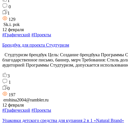
1
0
1
129
Sk.i. pok
12 февраля
#Графический
#Проекты
Брендбук для проекта Студтуризм
Студтуризм брендбук Цель: Создание брендбука Программы Сту
благодарственное письмо, баннер, мерч Требования: Стиль до
аудиторией Программы Студтуризм, допускается использовани
3
1
0
197
erohina2004@rambler.ru
12 февраля
#Графический
#Проекты
Упаковки детского средства для купания 2 в 1 «Natural Brand»