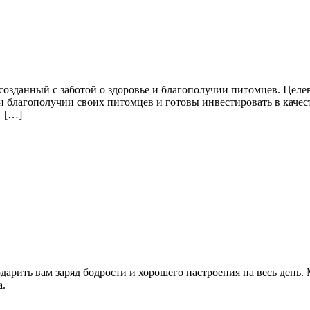
озданный с заботой о здоровье и благополучии питомцев. Целев
 и благополучии своих питомцев и готовы инвестировать в каче
т […]
одарить вам заряд бодрости и хорошего настроения на весь день
а.