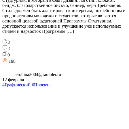
Студтуризм, в который входят дизайн: логотип, блокнот,
бейдж, благодарственное письмо, баннер, мерч Требования:
Стиль должен быть адаптирован к интересам, потребностям и
предпочтениям молодежи и студентов, которые являются
основной целевой аудиторией Программы Студтуризм,
допускается использование и улучшение уже используемых
стилей и наработок Программы […]
3
1
0
198
erohina2004@rambler.ru
12 февраля
#Графический
#Проекты