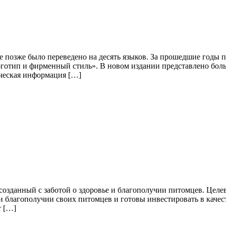
ое позже было переведено на десять языков. За прошедшие годы
готип и фирменный стиль». В новом издании представлено боль
ическая информация […]
озданный с заботой о здоровье и благополучии питомцев. Целев
 и благополучии своих питомцев и готовы инвестировать в каче
т […]