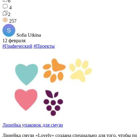
6
4
2
257
Sofia Utkina
12 февраля
#Графический
#Проекты
Линейка упаковок для смузи
Линейка смузи «Lovely» создана специально для того, чтобы п