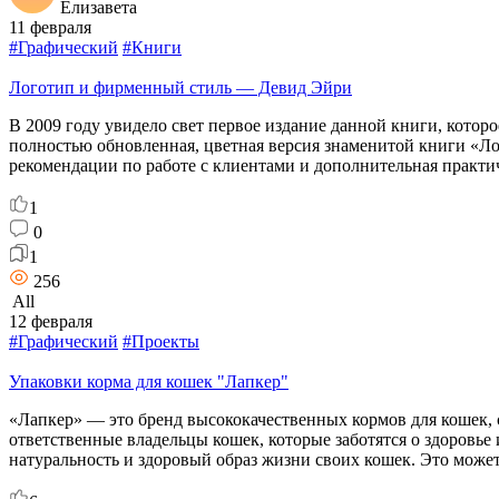
Елизавета
11 февраля
#Графический
#Книги
Логотип и фирменный стиль — Девид Эйри
В 2009 году увидело свет первое издание данной книги, котор
полностью обновленная, цветная версия знаменитой книги «Ло
рекомендации по работе с клиентами и дополнительная практ
1
0
1
256
All
12 февраля
#Графический
#Проекты
Упаковки корма для кошек "Лапкер"
«Лапкер» — это бренд высококачественных кормов для кошек, с
ответственные владельцы кошек, которые заботятся о здоровье
натуральность и здоровый образ жизни своих кошек. Это може