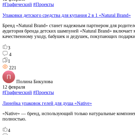
#Графический
#Проекты
Упаковки детского средства для купания 2 в 1 «Natural Brand»
Бренд «Natural Brand» станет надежным партнером для родите
аудитория бренда детских шампуней «Natural Brand» включает м
качественному уходу, бабушек и дедушек, покупающих подарки
3
4
1
221
Полина Бикулова
12 февраля
#Графический
#Проекты
Линейка упаковок гелей для душа «Native»
«Native» — бренд, использующий только натуральные компонен
полностью.
4