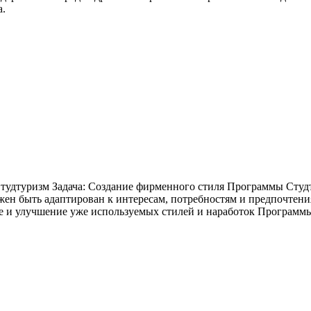
а.
дтуризм Задача: Создание фирменного стиля Программы Студтур
лжен быть адаптирован к интересам, потребностям и предпочтен
е и улучшение уже используемых стилей и наработок Программ