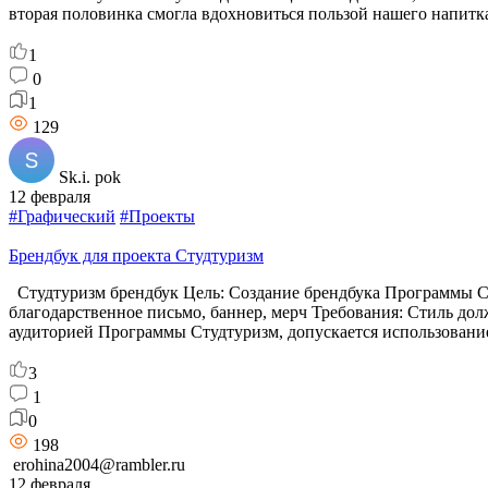
вторая половинка смогла вдохновиться пользой нашего напитк
1
0
1
129
Sk.i. pok
12 февраля
#Графический
#Проекты
Брендбук для проекта Студтуризм
Студтуризм брендбук Цель: Создание брендбука Программы Сту
благодарственное письмо, баннер, мерч Требования: Стиль до
аудиторией Программы Студтуризм, допускается использовани
3
1
0
198
erohina2004@rambler.ru
12 февраля