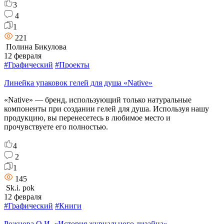
3
4
1
221
Полина Бикулова
12 февраля
#Графический
#Проекты
Линейка упаковок гелей для душа «Native»
«Native» — бренд, использующий только натуральные
компоненты при создании гелей для душа. Используя нашу
продукцию, вы перенесетесь в любимое место и
прочувствуете его полностью.
4
2
1
145
Sk.i. pok
12 февраля
#Графический
#Книги
Рожнова О.И. «История журнального дизайна»