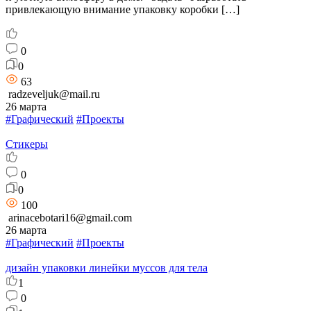
привлекающую внимание упаковку коробки […]
0
0
63
radzeveljuk@mail.ru
26 марта
#Графический
#Проекты
Стикеры
0
0
100
arinacebotari16@gmail.com
26 марта
#Графический
#Проекты
дизайн упаковки линейки муссов для тела
1
0