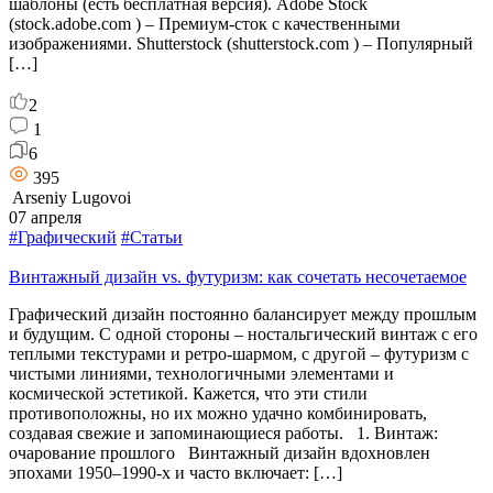
шаблоны (есть бесплатная версия). Adobe Stock
(stock.adobe.com ) – Премиум-сток с качественными
изображениями. Shutterstock (shutterstock.com ) – Популярный
[…]
2
1
6
395
Arseniy Lugovoi
07 апреля
#Графический
#Статьи
Винтажный дизайн vs. футуризм: как сочетать несочетаемое
Графический дизайн постоянно балансирует между прошлым
и будущим. С одной стороны – ностальгический винтаж с его
теплыми текстурами и ретро-шармом, с другой – футуризм с
чистыми линиями, технологичными элементами и
космической эстетикой. Кажется, что эти стили
противоположны, но их можно удачно комбинировать,
создавая свежие и запоминающиеся работы. 1. Винтаж:
очарование прошлого Винтажный дизайн вдохновлен
эпохами 1950–1990-х и часто включает: […]