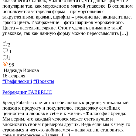
классических банках, можно отметить, что данная форма не
популярна так, как мороженое в мягкой упаковке. В основном
используется устарелая форма – прямоугольная с
закругленными краями, шрифты – рукописные, акцидентные,
яркого цвета. Изображение – фото шариков мороженного.
Цвета – пастельныеяркие. Стоит уделить внимание такой
упаковке, так как данную форму можно переосмыслить […]
2
1
1
96
Надежда Ионова
16 февраля
#Графический
#Проекты
Ребрендинг FABERLIC
Бренд Faberlic сочетает в себе любовь к родине, уникальный
подход к продукту и покупателю, поддержку семейных
ценностей и любовь к себе и к жизни. «Философия бренда:
Мы верим, что каждый человек может стать лучше и
вдохновить своим примером других. Ведь если мы к чему-то
стремимся и чего-то добиваемся – наша жизнь становится
ярче и интереснее.» Задача: […]