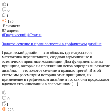
1
0
1
185
Елизавета
07 апреля
#Графический
#Статьи
Золотое сечение и правило третей в графическом дизайне
Графический дизайн — это область, где искусство и
математика переплетаются, создавая гармоничные и
эстетически приятные композиции. Два фундаментальных
принципа, которые на протяжении веков определяли развитие
дизайна, — это золотое сечение и правило третей. В этой
статье мы рассмотрим историю этих принципов, их
применение в графическом дизайне и то, как они продолжают
вдохновлять инновации в современном […]
0
1
223