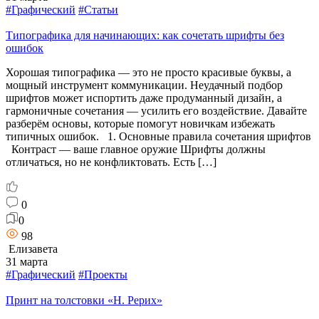
#Графический
#Статьи
Типографика для начинающих: как сочетать шрифты без
ошибок
Хорошая типографика — это не просто красивые буквы, а
мощный инструмент коммуникации. Неудачный подбор
шрифтов может испортить даже продуманный дизайн, а
гармоничные сочетания — усилить его воздействие. Давайте
разберём основы, которые помогут новичкам избежать
типичных ошибок. 1. Основные правила сочетания шрифтов
Контраст — ваше главное оружие Шрифты должны
отличаться, но не конфликтовать. Есть […]
0
0
98
Елизавета
31 марта
#Графический
#Проекты
Принт на толстовки «Н. Рерих»