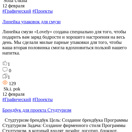
Sofia Utkina
12 февраля
#Графический
#Проекты
Линейка упаковок для смузи
Линейка смузи «Lovely» создана специально для того, чтобы
подарить вам заряд бодрости и хорошего настроения на весь
день. Мы сделали милые парные упаковки для того, чтобы
ваша вторая половинка смогла вдохновиться пользой нашего
напитка.
1
0
1
129
Sk.i. pok
12 февраля
#Графический
#Проекты
Брендбук для проекта Студтуризм
Студтуризм брендбук Цель: Создание брендбука Программы
Студтуризм Задача: Создание фирменного стиля Программы
Студтуризм, в который входят дизайн: логотип, блокнот,