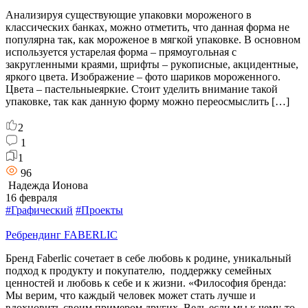
Анализируя существующие упаковки мороженого в
классических банках, можно отметить, что данная форма не
популярна так, как мороженое в мягкой упаковке. В основном
используется устарелая форма – прямоугольная с
закругленными краями, шрифты – рукописные, акцидентные,
яркого цвета. Изображение – фото шариков мороженного.
Цвета – пастельныеяркие. Стоит уделить внимание такой
упаковке, так как данную форму можно переосмыслить […]
2
1
1
96
Надежда Ионова
16 февраля
#Графический
#Проекты
Ребрендинг FABERLIC
Бренд Faberlic сочетает в себе любовь к родине, уникальный
подход к продукту и покупателю, поддержку семейных
ценностей и любовь к себе и к жизни. «Философия бренда:
Мы верим, что каждый человек может стать лучше и
вдохновить своим примером других. Ведь если мы к чему-то