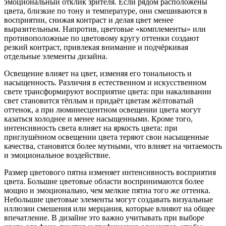
эмоциональный отклик зрителя. Если рядом расположены
цвета, близкие по тону и температуре, они смешиваются в
восприятии, снижая контраст и делая цвет менее
выразительным. Напротив, цветовые «комплементы» или
противоположные по цветовому кругу оттенки создают
резкий контраст, привлекая внимание и подчёркивая
отдельные элементы дизайна.
Освещение влияет на цвет, изменяя его тональность и
насыщенность. Различия в естественном и искусственном
свете трансформируют восприятие цвета: при накаливании
свет становится тёплым и придаёт цветам жёлтоватый
оттенок, а при люминесцентном освещении цвета могут
казаться холоднее и менее насыщенными. Кроме того,
интенсивность света влияет на яркость цвета: при
приглушённом освещении цвета теряют свои насыщенные
качества, становятся более мутными, что влияет на читаемость
и эмоциональное воздействие.
Размер цветового пятна изменяет интенсивность восприятия
цвета. Большие цветовые области воспринимаются более
мощно и эмоционально, чем мелкие пятна того же оттенка.
Небольшие цветовые элементы могут создавать визуальные
иллюзии смешения или мерцания, которые влияют на общее
впечатление. В дизайне это важно учитывать при выборе