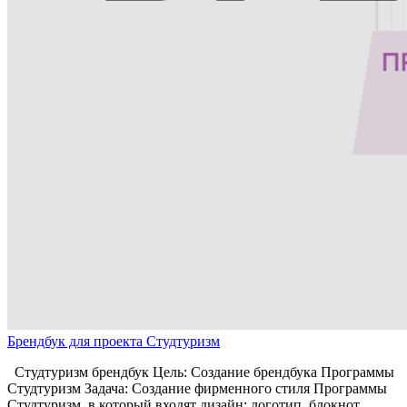
Брендбук для проекта Студтуризм
Студтуризм брендбук Цель: Создание брендбука Программы
Студтуризм Задача: Создание фирменного стиля Программы
Студтуризм, в который входят дизайн: логотип, блокнот,