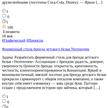
дружелюбными (логотипы Coca-Cola, Disney). — Яркие […]
1
0
1
106
Елизавета
18 мая
#Графический
#Проекты
Фирменный стиль бренда детского белья Уютеночек
Задача: Разработать фирменный стиль для бренда детского
белья «Уютеночек» Ассоциации с брендом: радость, доверие,
уверенность Ценности бренда: открытость, креативность,
честность, клиентоориентированность Концепция: Яркий и
минималистичный, мягкий логотип для бренда детского белья
прекрасно гармонирует с общим посылом компании, а также
внутри себя имеет изюминку — заяц среди букв. Паттерн
создан с продолжением истории про зайчика, который […]
1
0
0