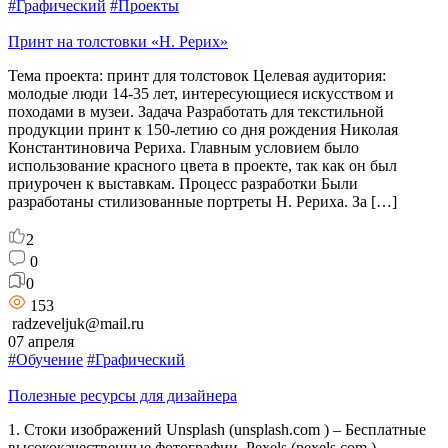
#Графический
#Проекты
Принт на толстовки «Н. Рерих»
Тема проекта: принт для толстовок Целевая аудитория:
молодые люди 14-35 лет, интересующиеся искусством и
походами в музеи. Задача Разработать для текстильной
продукции принт к 150-летию со дня рождения Николая
Константиновича Рериха. Главным условием было
использование красного цвета в проекте, так как он был
приурочен к выставкам. Процесс разработки Были
разработаны стилизованные портреты Н. Рериха. За […]
2
0
0
153
radzeveljuk@mail.ru
07 апреля
#Обучение
#Графический
Полезные ресурсы для дизайнера
1. Стоки изображений Unsplash (unsplash.com ) – Бесплатные
высококачественные фотографии. Pexels (pexels.com ) –