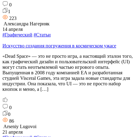
0
1
223
Александра Нагерняк
14 апреля
#Графический
#Статьи
Искусство создания погружения в космическом ужасе
«Dead Space» — это не просто игра, а настоящий эталон того,
как графический дизайн и пользовательский интерфейс (UI)
могут стать неотъемлемой частью игрового опыта.
Выпущенная в 2008 году компанией EA и разработанная
студией Visceral Games, эта игра задала новые стандарты для
индустрии. Она показала, что UI — это не просто набор
кнопок и меню, а […]
0
0
86
Arseniy Lugovoi
21 апреля