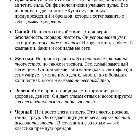
аппетит, сила. Он физиологически учащает пульс. Его
используют для кнопок «Купить», срочных
предупреждений и брендов, которые хотят заявить о
себе
громко и уверенно.
Синий
: Не просто спокойствие. Это доверие,
безопасность, порядок, чистота. Он
успокаивает ум
и
ассоциируется
с надежностью
. Не зря его так
любят
IT-
компании, банки и социальные сети.
Желтый
: Не просто радость. Это
оптимизм, внимание,
творчество
, но также и тревога. Это самый заметный
глазу цвет. Он привлекает внимание (как у светофора) и
стимулирует умственную деятельность, но в больших
количествах
может вызывать беспокойство.
Зеленый:
Не просто природа. Это гармония, рост,
здоровье, деньги. Он дает глазам отдых и ассоциируется
с
естественностью и
стабильностью.
Черный
: Не просто элегантность. Это власть, роскошь,
тайна, траур. Он создает ощущение веса,
серьезности и
исключительности
. В сочетании с золотым — это
классика премиум-брендов.