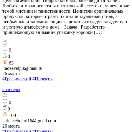
Целевая аудитория Подростки и молодые люди 14-35 лет.
Любители мрачного стиля и готической эстетики, увлечённые
темой мистики и таинственности. Ценители оригинальных
продуктов, которые отразят их индивидуальный стиль, а
необычные и запоминающиеся ароматы создадут загадочную
и уютную атмосферу в доме. Задача Разработать
привлекающую внимание упаковку коробки […]
0
0
63
radzeveljuk@mail.ru
26 марта
#Графический
#Проекты
Стикеры
0
0
100
arinacebotari16@gmail.com
26 марта
#Графический
#Проекты